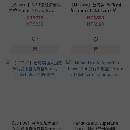
(27)
【Mukasa】NBR瑜珈膝蓋緩
【Mukasa】台灣製 PVC瑜珈
衝墊 20mm / 27.5x19.5cm -
墊 6mm / 183x61cm - 貓步
瑜
狗狗｜減少膝蓋關節疼痛不
漫遊 / 大地可可
NT$225
NT$880
珈
適
NT$250
NT$980
墊
這
樣
挑
/
寬
度
80cm
以上
(4)
68cm
(58)
66cm
(42)
【LOTUS】台灣製加大加寬
Manduka eKo SuperLite
多功能摺疊健身墊6mm /
Travel Mat 旅行瑜珈墊