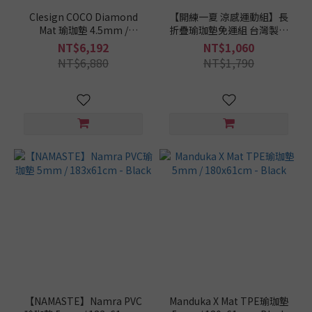
Clesign COCO Diamond
【開練一夏 涼感運動組】長
Mat 瑜珈墊 4.5mm /
折疊瑜珈墊免運組 台灣製長
185x68cm - Polaris Green
摺疊瑜珈墊6mm+涼感運動
NT$6,192
NT$1,060
毛巾+軟木按摩筋膜球
NT$6,880
NT$1,790
【NAMASTE】Namra PVC
Manduka X Mat TPE瑜珈墊