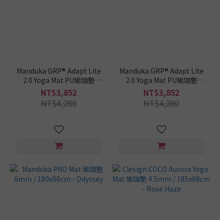
Manduka GRP® Adapt Lite
Manduka GRP® Adapt Lite
2.0 Yoga Mat PU瑜珈墊
2.0 Yoga Mat PU瑜珈墊
4mm / 180x61cm - Indulge
4mm / 180x61cm - La
NT$3,852
NT$3,852
Rana
NT$4,280
NT$4,280