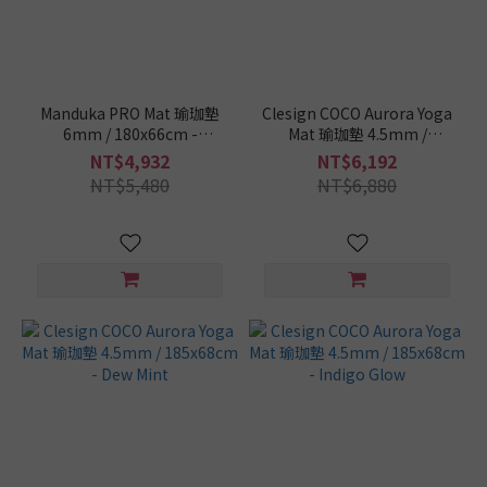
Manduka PRO Mat 瑜珈墊
Clesign COCO Aurora Yoga
6mm / 180x66cm -
Mat 瑜珈墊 4.5mm /
Odyssey
185x68cm - Rose Haze
NT$4,932
NT$6,192
NT$5,480
NT$6,880