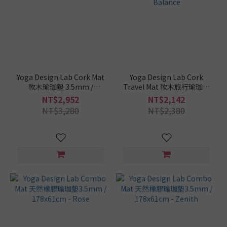
Yoga Design Lab Cork Mat
Yoga Design Lab Cork
軟木瑜珈墊 3.5mm /
Travel Mat 軟木旅行瑜珈墊
178x61cm - Natural
1.5mm / 178x61cm -
NT$2,952
NT$2,142
Balance
Natural Balance
NT$3,280
NT$2,380