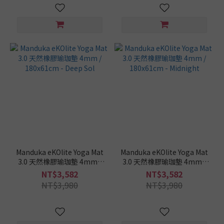
(2)
SIGEDN
花神墊
(30)
S2N
ACTIVE
(3)
NAMASTE
(11)
Miracle
墨瑞革
Manduka eKOlite Yoga Mat
Manduka eKOlite Yoga Mat
(30)
3.0 天然橡膠瑜珈墊 4mm /
3.0 天然橡膠瑜珈墊 4mm /
Manduka
180x61cm - Deep Sol
180x61cm - Midnight
NT$3,582
NT$3,582
(68)
NT$3,980
NT$3,980
Lotus
Fitness
(16)