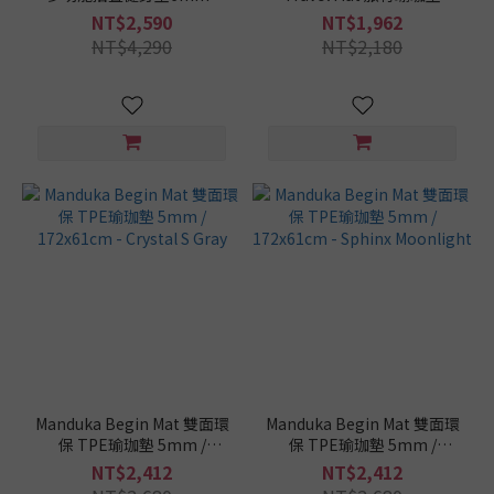
65cm
200x120cm 宅配免運
1.5mm / 180x61cm -
NT$2,590
NT$1,962
以下
Charcoal GL
NT$4,290
NT$2,180
(109)
瑜
珈
墊
這
樣
挑
/
運
動
類
型
健
身
Manduka Begin Mat 雙面環
Manduka Begin Mat 雙面環
(53)
保 TPE瑜珈墊 5mm /
保 TPE瑜珈墊 5mm /
172x61cm - Crystal S Gray
172x61cm - Sphinx
瑜珈
NT$2,412
NT$2,412
Moonlight