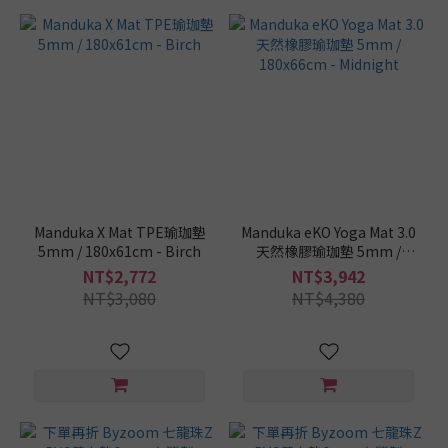
Manduka X Mat TPE瑜珈墊
Manduka eKO Yoga Mat 3.0
5mm / 180x61cm - Birch
天然橡膠瑜珈墊 5mm /
180x66cm - Midnight
NT$2,772
NT$3,942
NT$3,080
NT$4,380