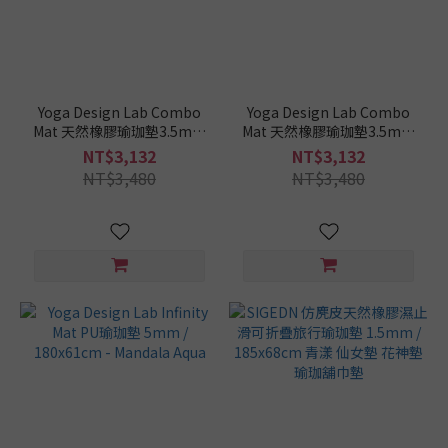
Yoga Design Lab Combo
Yoga Design Lab Combo
Mat 天然橡膠瑜珈墊3.5mm
Mat 天然橡膠瑜珈墊3.5mm
/ 178x61cm - Rose
/ 178x61cm - Zenith
NT$3,132
NT$3,132
NT$3,480
NT$3,480