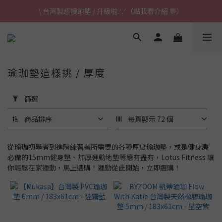
\ 台灣製超慢跑墊 / 升級啦.ᐟ.ᐟ（點我看介紹 💬）
\ 台灣製超慢跑墊 / 升級啦.ᐟ.ᐟ（點我看介紹 💬）
✈ 港澳免運｜滿HK$1,239免運 (指定商品)
\ 台灣製超慢跑墊 / 升級啦.ᐟ.ᐟ（點我看介紹 💬）
瑜珈墊這樣挑 / 厚度
套
用
篩選
篩
選
商品排序
每頁顯示 72 個
(0/20)
從瑜珈初學者到進階練習者所需要的各種厚度瑜珈墊，或是健身房
瑜
必備的15mm健身墊、加厚運動地墊等應有盡有，Lotus Fitness 讓
珈
你輕鬆在家運動，馬上選購！運動從此開始，立即選購！
墊
這
樣
挑
/