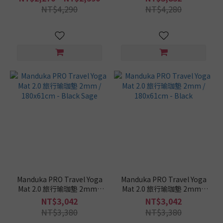
NT$4,290
NT$4,280
Manduka PRO Travel Yoga
Manduka PRO Travel Yoga
Mat 2.0 旅行瑜珈墊 2mm /
Mat 2.0 旅行瑜珈墊 2mm /
180x61cm - Black Sage
180x61cm - Black
NT$3,042
NT$3,042
NT$3,380
NT$3,380