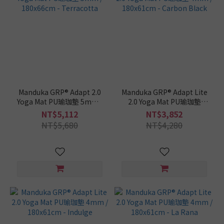
Manduka GRP® Adapt 2.0
Manduka GRP® Adapt Lite
Yoga Mat PU瑜珈墊 5mm /
2.0 Yoga Mat PU瑜珈墊
180x66cm - Terracotta
4mm / 180x61cm - Carbon
NT$5,112
NT$3,852
Black
NT$5,680
NT$4,280