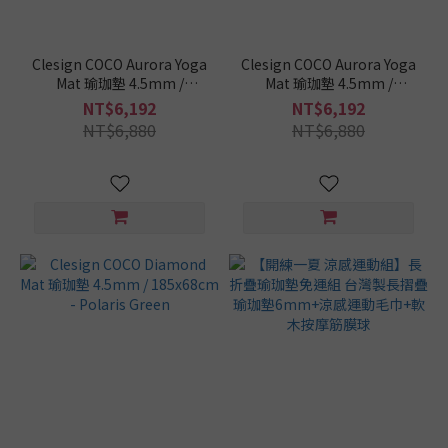
Clesign COCO Aurora Yoga
Clesign COCO Aurora Yoga
Mat 瑜珈墊 4.5mm /
Mat 瑜珈墊 4.5mm /
185x68cm - Dew Mint
185x68cm - Indigo Glow
NT$6,192
NT$6,192
NT$6,880
NT$6,880