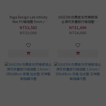
Yoga Design Lab Infinity
SIGEDN 仿麂皮天然橡膠濕
Mat PU瑜珈墊 5mm /
止滑可折疊旅行瑜珈墊
180x61cm - Mandala Aqua
1.5mm / 185x68cm 青漾 仙
NT$3,582
NT$1,690
女墊 花神墊 瑜珈舖巾墊
NT$3,980
NT$4,080