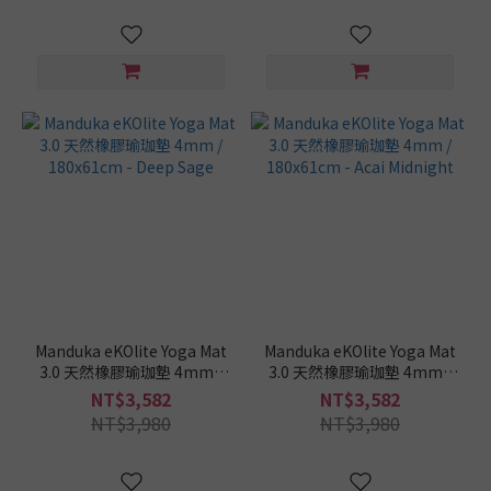
Manduka eKOlite Yoga Mat
Manduka eKOlite Yoga Mat
3.0 天然橡膠瑜珈墊 4mm /
3.0 天然橡膠瑜珈墊 4mm /
180x61cm - Deep Sage
180x61cm - Acai Midnight
NT$3,582
NT$3,582
NT$3,980
NT$3,980