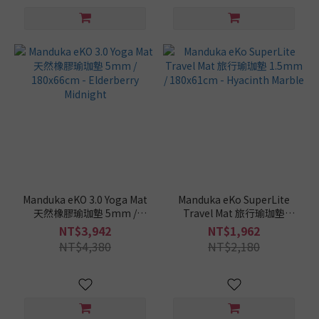
Manduka eKO 3.0 Yoga Mat
Manduka eKo SuperLite
天然橡膠瑜珈墊 5mm /
Travel Mat 旅行瑜珈墊
180x66cm - Elderberry
1.5mm / 180x61cm -
NT$3,942
NT$1,962
Midnight
Hyacinth Marble
NT$4,380
NT$2,180