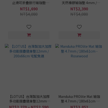
止滑可折疊旅行瑜珈墊
天然橡膠瑜珈墊 4mm /
1.5mm / 185x68cm 音谷 仙
183x68cm 芳華灼灼 仙女墊
NT$1,690
NT$2,390
女墊 花神墊 瑜珈舖巾墊
花神墊
NT$4,080
NT$4,080
【LOTUS】台灣製加大加厚
Manduka PROlite Mat 瑜珈
多功能摺疊健身墊12mm /
墊 4.7mm / 180x61cm -
200x66cm 宅配免運
Rosewood
NT$2,270 ~ NT$2,590
NT$3,852