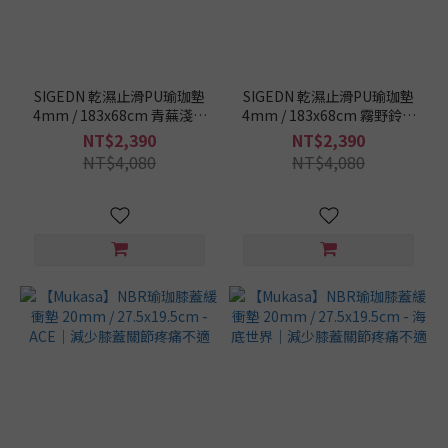
(81)
天
然
軟
SIGEDN 乾濕止滑PU瑜珈墊
SIGEDN 乾濕止滑PU瑜珈墊
木
4mm / 183x68cm 青蕪淺淺
4mm / 183x68cm 霧野鈴蘭
(3)
仙女墊 花神墊
仙女墊 花神墊
NT$2,390
NT$2,390
NBR
NT$4,080
NT$4,080
(4)
TPE
(26)
天
然
橡
膠
(51)
瑜
珈
墊