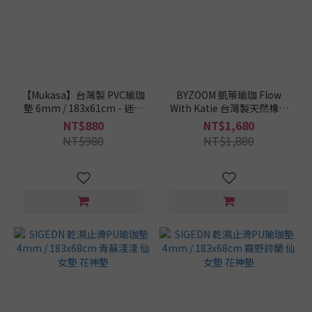
材
質
亞
麻
(2)
【Mukasa】台灣製 PVC瑜珈
BYZOOM 凱蒂瑜珈 Flow
墊 6mm / 183x61cm - 迷霧
With Katie 台灣製天然橡膠
PVC
藍
瑜珈墊 5mm / 183x61cm -
(34)
NT$880
NT$1,680
星空紫
NT$980
NT$1,880
纖
維
麂
皮
絨
面
(18)
PU
皮
革