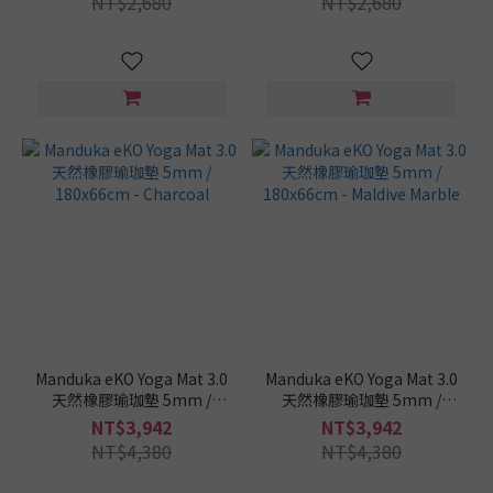
(200)
NT$2,680
NT$2,680
瑜
珈
墊
這
樣
挑
/
品
牌
Mukasa
慕卡莎
(10)
Yoga
Manduka eKO Yoga Mat 3.0
Manduka eKO Yoga Mat 3.0
Design
天然橡膠瑜珈墊 5mm /
天然橡膠瑜珈墊 5mm /
Lab
180x66cm - Charcoal
180x66cm - Maldive Marble
NT$3,942
NT$3,942
(20)
NT$4,380
NT$4,380
Sugarmat