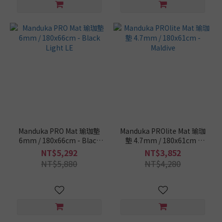
看
更
多
Manduka PRO Mat 瑜珈墊
Manduka PROlite Mat 瑜珈
6mm / 180x66cm - Black
墊 4.7mm / 180x61cm -
Light LE
Maldive
NT$5,292
NT$3,852
NT$5,880
NT$4,280