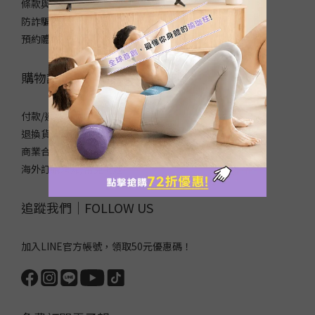
條款與細則
防詐騙宣導
預約體驗/自取
購物說明｜SHOPPING NOTICE
付款/運送方式
退換貨政策
商業合作/企業採購
海外訂購須知/常見問題
追蹤我們｜FOLLOW US
加入LINE官方帳號，領取50元優惠碼！