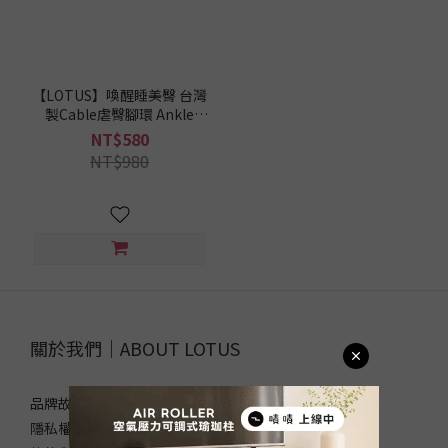
【LOTUS】喚醒睡美臀 台灣
製Cable虐臀腳環 Ankle
Straps
NT$580
NT$980
關於我們｜ABOUT LOTUS
品牌故事
隱私權政策