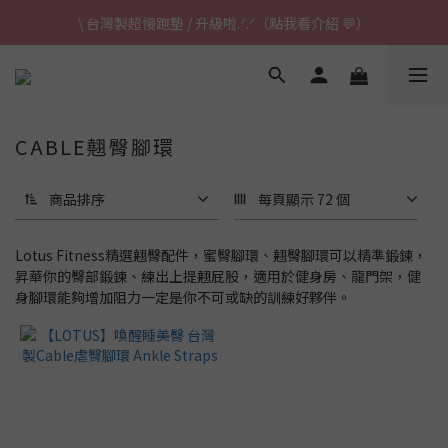
\ 台灣製超慢跑墊 / 升級啦.ᐟ.ᐟ（點我看介紹 💬）
\ 台灣製超慢跑墊 / 升級啦.ᐟ.ᐟ（點我看介紹 💬）
✈ 港澳免運｜滿HK$1,239免運 (指定商品)
\ 台灣製超慢跑墊 / 升級啦.ᐟ.ᐟ（點我看介紹 💬）
CABLE翹臀腳環
商品排序
每頁顯示 72 個
Lotus Fitness精選翹臀配件，蜜臀腳環、翹臀腳環可以精準鍛鍊，
昇華你的臀部鍛鍊、練出上提翹屁股，適用於健身房、龍門架，健
身腳環能夠增加阻力一定是你不可或缺的訓練好夥伴。