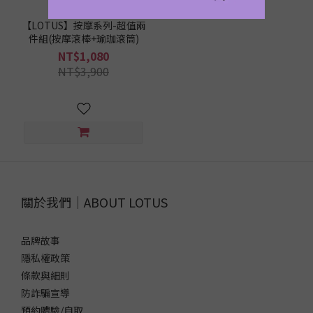
瑜
【LOTUS】按摩系列-超值兩
珈
件組(按摩滾棒+瑜珈滾筒)
墊
NT$1,080
這
NT$3,900
樣
挑
/
品
牌
Lotus
Fitness
(3)
關於我們｜ABOUT LOTUS
品牌故事
隱私權政策
條款與細則
防詐騙宣導
預約體驗/自取