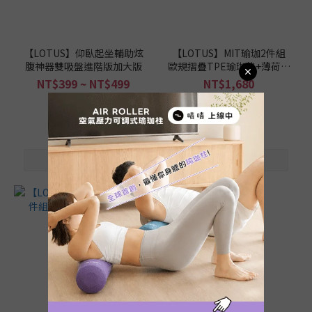
(1)
瑜
珈
【LOTUS】仰臥起坐輔助炫
【LOTUS】MIT瑜珈2件組
墊
腹神器雙吸盤進階版加大版
歐規摺疊TPE瑜珈墊+薄荷月
這
亮女神收納瑜珈滾筒
NT$399 ~ NT$499
NT$1,680
樣
NT$6,650
挑
/
運
動
類
型
健
身
(1)
瑜
珈
(1)