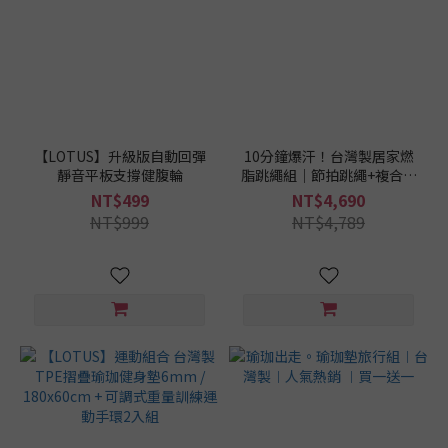
/
材
質
TPE
(1)
天
【LOTUS】升級版自動回彈
10分鐘爆汗！台灣製居家燃
靜音平板支撐健腹輪
脂跳繩組｜節拍跳繩+複合式
然
健身巧拼地墊｜新手健身必
橡
NT$499
NT$4,690
備
膠
NT$999
NT$4,789
(1)
瑜
珈
墊
這
樣
挑
/
厚