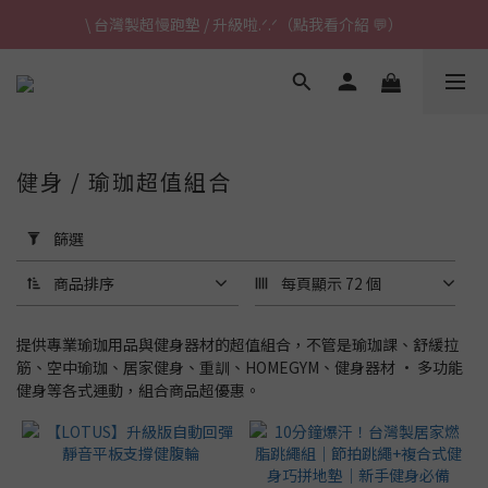
\ 台灣製超慢跑墊 / 升級啦.ᐟ.ᐟ（點我看介紹 💬）
\ 台灣製超慢跑墊 / 升級啦.ᐟ.ᐟ（點我看介紹 💬）
✈ 港澳免運｜滿HK$1,239免運 (指定商品)
\ 台灣製超慢跑墊 / 升級啦.ᐟ.ᐟ（點我看介紹 💬）
健身 / 瑜珈超值組合
套
用
篩選
篩
選
商品排序
每頁顯示 72 個
(0/20)
提供專業瑜珈用品與健身器材的超值組合，不管是瑜珈課、舒緩拉
瑜
筋、空中瑜珈、居家健身、重訓、HOMEGYM、健身器材 · 多功能
珈
健身等各式運動，組合商品超優惠。
墊
這
樣
挑