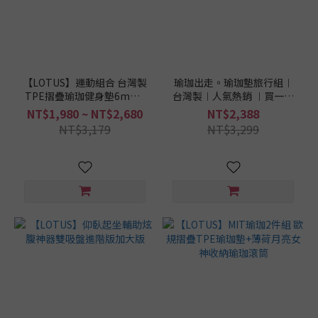
度
5-
6mm
(1)
【LOTUS】運動組合 台灣製
瑜珈出走。瑜珈墊旅行組︱
1-
TPE摺疊瑜珈健身墊6mm /
台灣製︱人氣熱銷 ︱買一送
2mm
180x60cm + 可調式重量訓
一
NT$1,980 ~ NT$2,680
NT$2,388
練運動手環2入組
(1)
NT$3,179
NT$3,299
瑜
珈
墊
這
樣
挑
/
寬
度
66cm