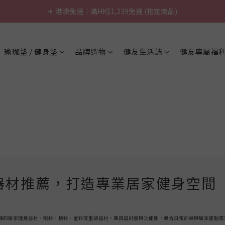
\ 台灣製超慢跑墊 / 升級啦.ᐟ.ᐟ（點我看介紹 💬）
✈ 港澳免運｜滿HK$1,239免運 (指定商品)
\ 台灣製超慢跑墊 / 升級啦.ᐟ.ᐟ（點我看介紹 💬）
瑜珈墊 / 健身墊
品牌選物
健友生活誌
健友專屬福
家健身器材推薦，打造專業居家健身空間
合日常訓練的居家健身器材、啞鈴、槓鈴、壺鈴等重訓器材，兼具設計感與功能性，適合日常訓練與居家運