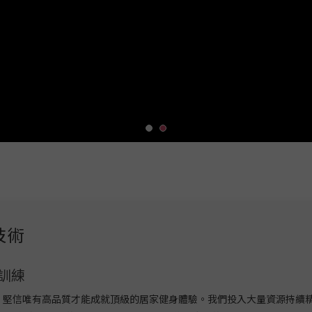
技術
訓練
研發團隊，堅信唯有高品質才能成就頂級的居家健身體驗。我們投入大量資源持