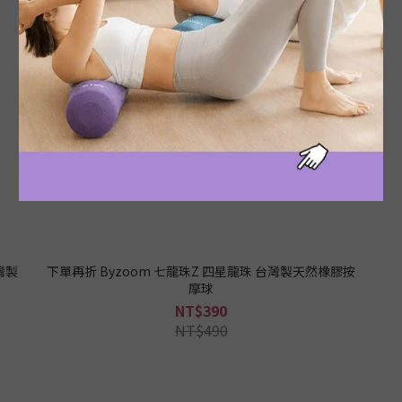
灣製
下單再折 Byzoom 七龍珠Z 四星龍珠 台灣製天然橡膠按
摩球
NT$390
NT$490