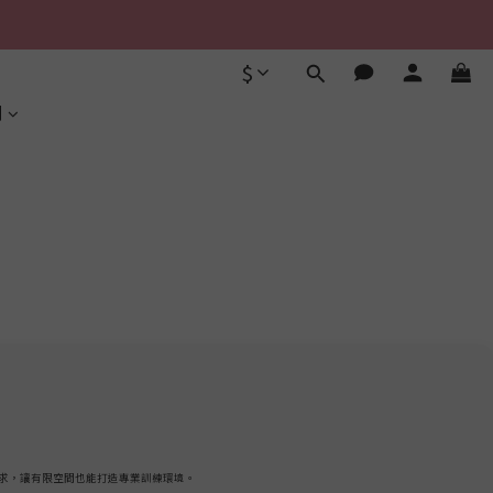
$
利
動需求，讓有限空間也能打造專業訓練環境。