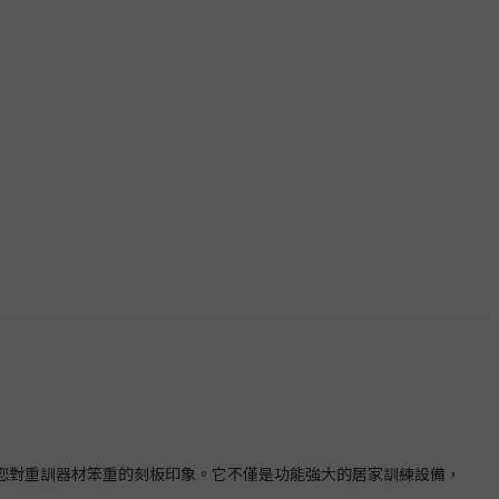
，顛覆您對重訓器材笨重的刻板印象。它不僅是功能強大的居家訓練設備，