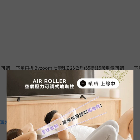
量 可調
下單再折 Byzoom 七龍珠Z 25公斤(55磅)15段重量 可調
下
式啞鈴 達爾款
NT$7,777 ~ NT$16,777
NT$17,934