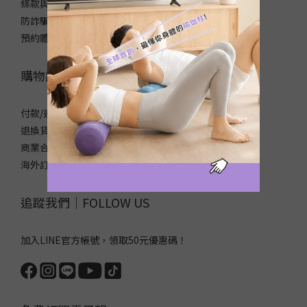
條款與細則
防詐騙宣導
預約體驗/自取
購物說明｜SHOPPING NOTICE
付款/運送方式
退換貨政策
商業合作/企業採購
海外訂購須知/常見問題
追蹤我們｜FOLLOW US
加入LINE官方帳號，領取50元優惠碼！