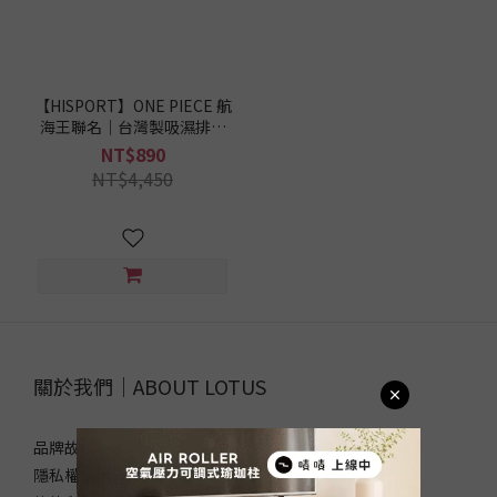
【HISPORT】ONE PIECE 航
海王聯名｜台灣製吸濕排汗
長袖兒童車衣-喬巴｜自行車
NT$890
衣
NT$4,450
關於我們｜ABOUT LOTUS
品牌故事
隱私權政策