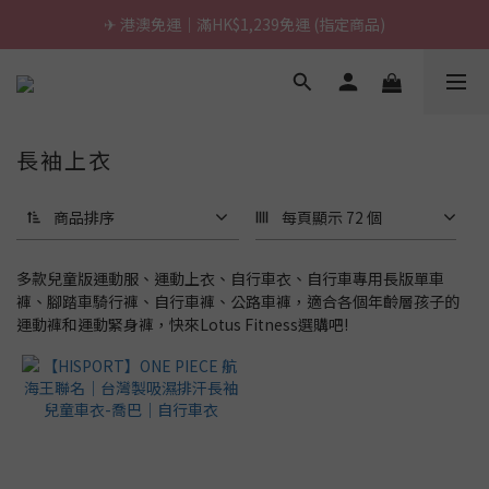
\ 台灣製超慢跑墊 / 升級啦.ᐟ.ᐟ（點我看介紹 💬）
✈ 港澳免運｜滿HK$1,239免運 (指定商品)
\ 台灣製超慢跑墊 / 升級啦.ᐟ.ᐟ（點我看介紹 💬）
長袖上衣
商品排序
每頁顯示 72 個
多款兒童版運動服、運動上衣、自行車衣、自行車專用長版單車
褲、腳踏車騎行褲、自行車褲、公路車褲，適合各個年齡層孩子的
運動褲和運動緊身褲，快來Lotus Fitness選購吧!