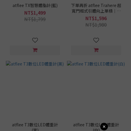
atflee TX智慧體脂計(藍)
下單再折 atflee Trahere 超
寬門框式引體向上單槓｜室
NT$1,499
內單槓｜門框單槓｜引體向
NT$1,596
NT$1,799
上架
NT$1,980
atflee T3數位LED體重計
atflee T3數位LED體重計
(黑)
(白)