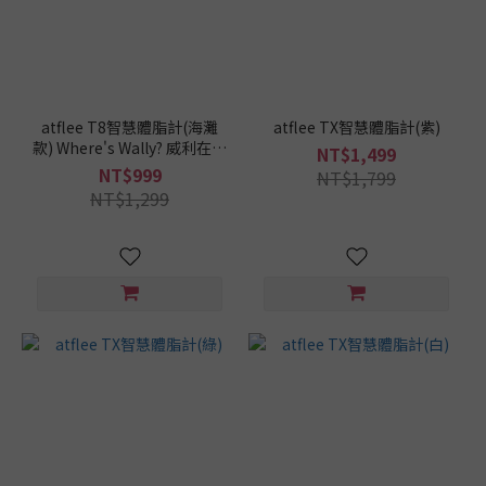
atflee T8智慧體脂計(海灘
atflee TX智慧體脂計(紫)
款) Where's Wally? 威利在哪
NT$1,499
裡聯名款
NT$999
NT$1,799
NT$1,299