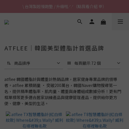
\ 台灣製超慢跑墊 / 升級啦.ᐟ.ᐟ（點我看介紹 💬）
\ 台灣製超慢跑墊 / 升級啦.ᐟ.ᐟ（點我看介紹 💬）
✈ 港澳免運｜滿HK$1,239免運 (指定商品)
\ 台灣製超慢跑墊 / 升級啦.ᐟ.ᐟ（點我看介紹 💬）
ATFLEE｜韓國美型體脂計首選品牌
商品排序
每頁顯示 72 個
atflee 韓國體脂計與體重計熱銷品牌，居家健身專業品牌的領導
者。atflee 累積銷量 · 突破200萬台，韓國Naver購物搜尋第一
名，提供精準體脂率、肌肉量、體重與身體組成數據分析！更有門
框單槓等更多適合居家訓練產品與健康管理產品，提供給你更方
便、健康、美型的生活。