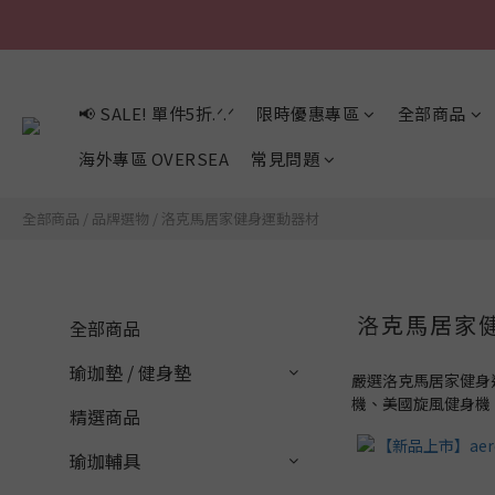
📢 SALE! 單件5折.ᐟ.ᐟ
限時優惠專區
全部商品
海外專區 OVERSEA
常見問題
全部商品
/
品牌選物
/
洛克馬居家健身運動器材
洛克馬居家
全部商品
瑜珈墊 / 健身墊
嚴選洛克馬居家健身
機、美國旋風健身機、塑
精選商品
瑜珈輔具