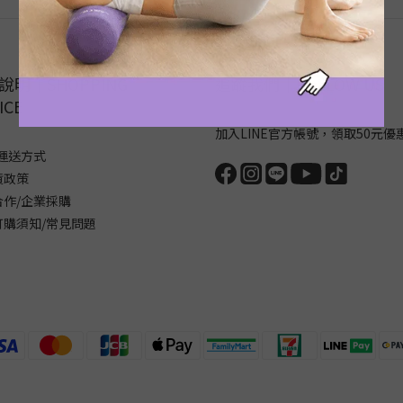
說明｜SHOPPING
追蹤我們｜FOLLOW US
ICE
加入LINE官方帳號，領取50元優
運送方式
貨政策
合作/企業採購
訂購須知/常見問題