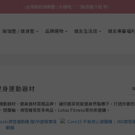
\ 台灣製超慢跑墊 / 升級啦.ᐟ.ᐟ（點我看介紹 💬）
\ 台灣製超慢跑墊 / 升級啦.ᐟ.ᐟ（點我看介紹 💬）
✈ 港澳免運｜滿HK$1,239免運 (指定商品)
瑜珈墊 / 健身墊
品牌選物
健友生活誌
健友專屬福
\ 台灣製超慢跑墊 / 升級啦.ᐟ.ᐟ（點我看介紹 💬）
健身運動器材
運動器材，健身器材首選品牌！ 讓你居家就能健身燃脂爆汗，打造你要
腹輪、滑雪機等眾多商品，Lotus Fitness等你來選購。