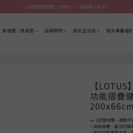
\ 台灣製超慢跑墊 / 升級啦.ᐟ.ᐟ（點我看介紹 💬）
✈ 港澳免運｜滿HK$1,239免運 (指定商品)
\ 台灣製超慢跑墊 / 升級啦.ᐟ.ᐟ（點我看介紹 💬）
瑜珈墊 / 健身墊
品牌選物
健友生活誌
健友專屬福
【LOTU
功能摺疊健
200x66
📣【好墊成雙，運動不
✨自由摺疊，靈活切換
✨輕巧好收攜帶方便，