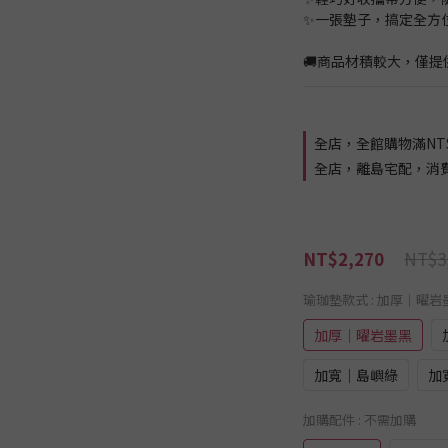
✨一張墊子，搞定全方
🚚商品材積較大，僅提
全店，全館購物滿NT$
全店，離島宅配，消費滿 
NT$3
NT$2,270
瑜珈墊款式
: 加厚│曜岩
加厚│曜岩墨黑
加寬│島嶼綠
加
加購配件
: 不需加購