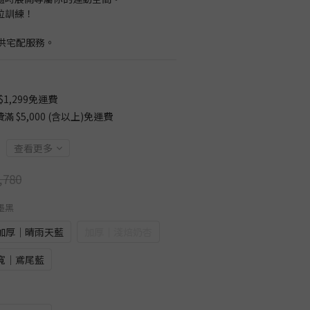
位訓練！
供宅配服務。
1,299免運費
$5,000 (含以上)免運費
查看更多
,780
墨黑
加厚│晴雨天藍
加厚│淺焙奶杏
寬│鳶尾藍