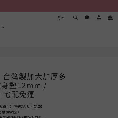
$
立即購買
利
S】台灣製加大加厚多
身墊12mm /
cm 宅配免運
孤單！】任選2入現折$100
厚度與空間。
隨時展開專屬你的運動空間。