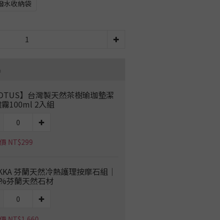
潑水收納袋
品
OTUS】台灣製天然茶樹瑜珈墊潔
霧100ml 2入組
 NT$299
KKA 芬蘭天然冷熱護理按摩石組｜
0%芬蘭天然石材
 NT$1,660