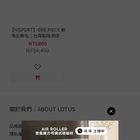
【HISPORT】ONE PIECE 航
海王聯名｜台灣製吸濕排汗
長袖兒童車衣-喬巴｜自行車
NT$890
衣
NT$4,450
關於我們｜ABOUT LOTUS
品牌故事
隱私權政策