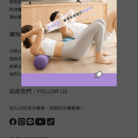
條款與細則
防詐騙宣導
預約體驗/自取
購物說明｜SHOPPING NOTICE
付款/運送方式
退換貨政策
商業合作/企業採購
海外訂購須知/常見問題
追蹤我們｜FOLLOW US
加入LINE官方帳號，領取50元優惠碼！