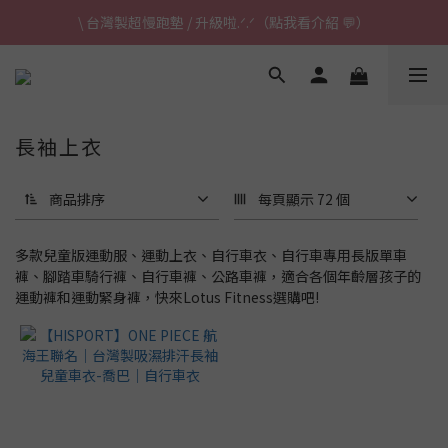
\ 台灣製超慢跑墊 / 升級啦.ᐟ.ᐟ（點我看介紹 💬）
\ 台灣製超慢跑墊 / 升級啦.ᐟ.ᐟ（點我看介紹 💬）
✈ 港澳免運｜滿HK$1,239免運 (指定商品)
\ 台灣製超慢跑墊 / 升級啦.ᐟ.ᐟ（點我看介紹 💬）
長袖上衣
商品排序
每頁顯示 72 個
多款兒童版運動服、運動上衣、自行車衣、自行車專用長版單車
褲、腳踏車騎行褲、自行車褲、公路車褲，適合各個年齡層孩子的
運動褲和運動緊身褲，快來Lotus Fitness選購吧!