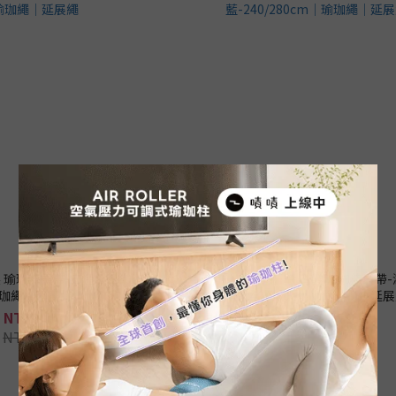
製 瑜珈伸展帶-三色旗 240cm｜
【Mukasa】台灣製 瑜珈伸展帶
珈繩｜延展繩
藍-240/280cm｜瑜珈繩｜延
NT$340
NT$340 ~ NT$360
NT$380
NT$400