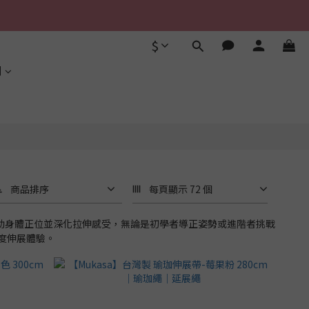
$
利
商品排序
每頁顯示 72 個
輔助身體正位並深化拉伸感受，無論是初學者導正姿勢或進階者挑戰
度伸展體驗。