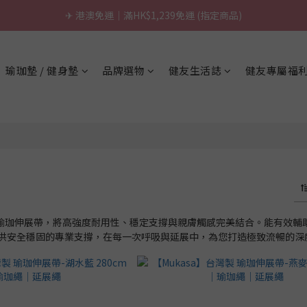
✈ 港澳免運｜滿HK$1,239免運 (指定商品)
\ 台灣製超慢跑墊 / 升級啦.ᐟ.ᐟ（點我看介紹 💬）
\ 台灣製超慢跑墊 / 升級啦.ᐟ.ᐟ（點我看介紹 💬）
瑜珈墊 / 健身墊
品牌選物
健友生活誌
健友專屬福
莎專業瑜珈伸展帶，將高強度耐用性、穩定支撐與親膚觸感完美結合。能有效
供安全穩固的專業支撐，在每一次呼吸與延展中，為您打造極致流暢的深