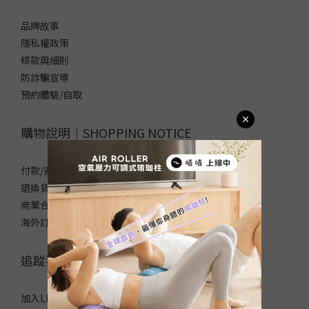
品牌故事
隱私權政策
條款與細則
防詐騙宣導
預約體驗/自取
購物說明｜SHOPPING NOTICE
付款/運送方式
退換貨政策
商業合作/企業採購
海外訂購須知/常見問題
追蹤我們｜FOLLOW US
加入LINE官方帳號，領取50元優惠碼！