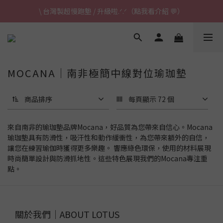
\ 台灣製超慢跑墊 / 升級啦.ᐟ.ᐟ（點我看介紹 💬）
\ 台灣製超慢跑墊 / 升級啦.ᐟ.ᐟ（點我看介紹 💬）
✈ 港澳免運｜滿HK$1,239免運 (指定商品)
\ 台灣製超慢跑墊 / 升級啦.ᐟ.ᐟ（點我看介紹 💬）
MOCANA｜南非極簡中線對位瑜珈墊
商品排序
每頁顯示 72 個
來自南非的瑜珈墊品牌Mocana，好品質為您帶來自信心。Mocana
瑜珈墊具有防滑性，吸汗性和動作緩衝性，為您帶來額外的自信，
讓您在練習瑜伽時獲得更多樂趣。 響應綠色環保，使用的材料展現
時尚簡單設計與防滑抓地性。這些特色展現我們的Mocana專注重
點。
關於我們｜ABOUT LOTUS