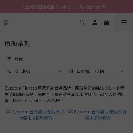
\ 台灣製超慢跑墊 / 升級啦.ᐟ.ᐟ（點我看介紹 💬）
\ 台灣製超慢跑墊 / 升級啦.ᐟ.ᐟ（點我看介紹 💬）
✈ 港澳免運｜滿HK$1,239免運 (指定商品)
\ 台灣製超慢跑墊 / 升級啦.ᐟ.ᐟ（點我看介紹 💬）
瑜珈系列
套
用
篩選
篩
選
商品排序
每頁顯示 72 個
(0/20)
Byzoom Fitness 居家健身首選品牌，體驗全新的瑜珈流動，你所
瑜
需的瑜珈必備品一應俱全，現在就將瑜珈和健身也一起加入運動計
珈
畫。快來Lotus Fitness逛逛吧！
墊
這
樣
挑
/