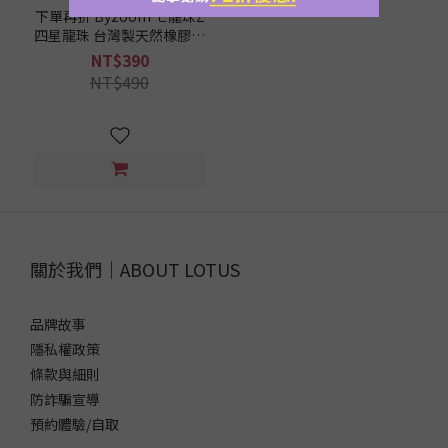
這
下單再折 Byzoom 七龍珠Z
四星龍珠 台灣製天然橡膠按
樣
摩球
挑
NT$390
/
NT$490
品
牌
Byzoom
Fitness
(3)
關於我們｜ABOUT LOTUS
品牌故事
隱私權政策
條款與細則
防詐騙宣導
預約體驗/自取