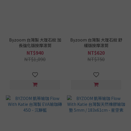
材
質
PVC
(2)
天
Byzoom 台灣製 大理石紋 加
Byzoom 台灣製 大理石紋 舒
長強化版按摩滾筒
緩版按摩滾筒
然
橡
NT$940
NT$620
膠
NT$1,090
NT$750
(1)
瑜
珈
墊
這
樣
挑
/
厚
度