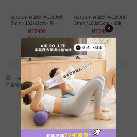
墊
這
Byzoom 台灣製 PVC瑜珈墊
Byzoom 台灣製 PVC瑜珈墊
樣
5mm / 183x61cm - 馬卡龍
5mm / 183x61cm - 松金 附
挑
附收納袋
收納袋
NT$490
NT$490
/
NT$750
NT$750
運
動
類
型
健
身
(3)
瑜
珈
(3)
瑜
珈
墊