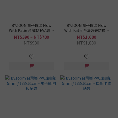
5-
6mm
(3)
BYZOOM 凱蒂瑜珈 Flow
BYZOOM 凱蒂瑜珈 Flow
With Katie 台灣製 EVA瑜珈
With Katie 台灣製天然橡膠
瑜
磚 45D - 沉靜藍
瑜珈墊 5mm / 183x61cm -
NT$390 ~ NT$780
NT$1,680
珈
星空紫
NT$980
NT$1,880
墊
這
樣
挑
/
寬
度
65cm
以下
(3)
瑜
珈