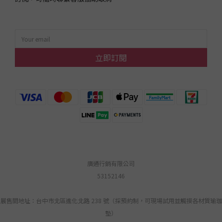
立即訂閱
廣通行銷有限公司
53152146
展售間地址：台中市北區進化北路 238 號（採預約制，可現場試用並觸摸各材質瑜珈
墊）