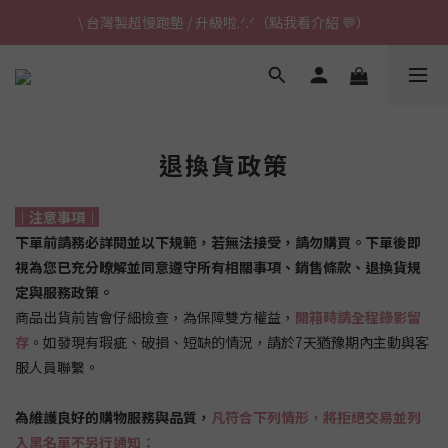
\ 台灣製超慢跑墊 / 升級啦.ᐟ.ᐟ（點我看介紹 💬）
\ 台灣製超慢跑墊 / 升級啦.ᐟ.ᐟ（點我看介紹 💬）
✈ 港澳免運｜滿HK$1,239免運 (指定商品)
\ 台灣製超慢跑墊 / 升級啦.ᐟ.ᐟ（點我看介紹 💬）
退換貨政策
｜注意事項｜
下單前請務必詳閱並以下規範，若無法接受，請勿購買。下單後即
視為您已充分瞭解並同意遵守所有相關事項、銷售條款、退換貨規
定與服務政策。
商品出貨前皆會仔細檢查，為保障雙方權益，
開箱時請全程錄影留
存
。如發現有瑕疵、破損、短缺的情況，請於7天猶豫期內主動與客
服人員聯繫。
為維護良好的購物服務與品質，
凡符合下列情形，將拒絕交易並列
入黑名單不另行通知：