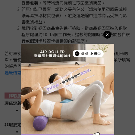
妥善包裝
，等待物流司機前往取回退貨商品。
若原包裝已丟棄，請務必妥善包裝（請勿使用塑膠袋或報
紙等易損壞材質包裹），避免運送途中造成商品受損而影
響退貨權益。
我們收到退回商品會先進行檢驗，從商品退回至進入退款
程序處理約10-15個工作天，退款的處理時間取決於各自銀
行或個別卡片發卡機構的內部程序。
若訂單使用信用卡/LINE PAY/Apple Pay付款，款項會退至信用卡帳
單。若使用貨到付款/超商代碼/ATM，款項將會匯入申請表單所填寫
的帳戶內。
點我填寫退貨申請表單
｜非瑕疵認定｜
瑕疵定義：
商品嚴重破損、大片髒污..等，嚴重影響商品使用。
非瑕疵定義：
線頭、輕微脫線或勾針