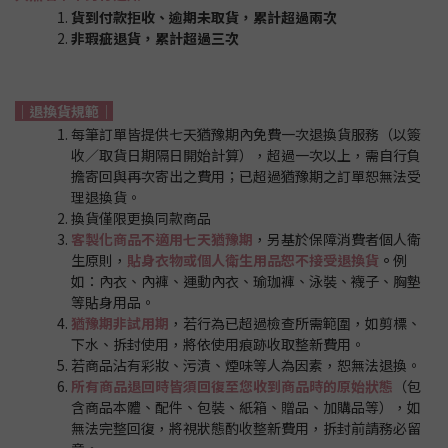
貨到付款拒收、逾期未取貨，累計超過兩次
非瑕疵退貨，累計超過三次
｜退換貨規範｜
每筆訂單皆提供七天猶豫期內免費一次退換貨服務（以簽
收／取貨日期隔日開始計算），超過一次以上，需自行負
擔寄回與再次寄出之費用；已超過猶豫期之訂單恕無法受
理退換貨。
換貨僅限更換同款商品
客製化商品不適用七天猶豫期
，另基於保障消費者個人衛
生原則，
貼身衣物或個人衛生用品恕不接受退換貨
。
例
如：內衣、內褲、運動內衣、瑜珈褲、泳裝、襪子、胸墊
等貼身用品。
猶豫期非試用期
，若行為已超過檢查所需範圍，如剪標、
下水、拆封使用，將依使用痕跡收取整新費用。
若商品沾有彩妝、污漬、煙味等人為因素，恕無法退換。
所有商品退回時皆須回復至您收到商品時的原始狀態
（包
含商品本體、配件、包裝、紙箱、贈品、加購品等），如
無法完整回復，將視狀態酌收整新費用，拆封前請務必留