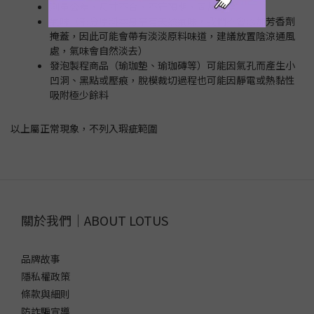
測量公差、尺寸不合、不符預期、圖片色差
氣味（部分原料本身帶有天然氣味，我們不會添加芳香劑
掩蓋，因此可能會帶有淡淡原料味道，建議放置陰涼通風
處，氣味會自然淡去）
發泡製程商品（瑜珈墊、瑜珈磚等）可能因氣孔而產生小
凹洞、黑點或壓痕，脫模裁切過程也可能因靜電或熱黏性
吸附極少餘料
以上屬正常現象，不列入瑕疵範圍
關於我們｜ABOUT LOTUS
品牌故事
隱私權政策
條款與細則
防詐騙宣導