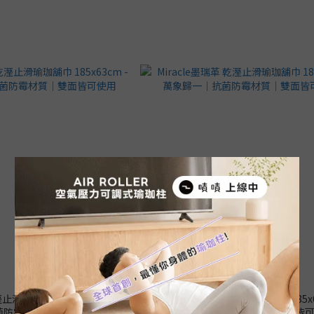
溼止滑瑜珈舖巾 185x63cm - 本
Miracle墨瑞革 乾溼止滑瑜珈舖巾 185x6
菌防霉材質｜雙面皆可使用
象歸一｜抗菌防霉材質｜雙面皆