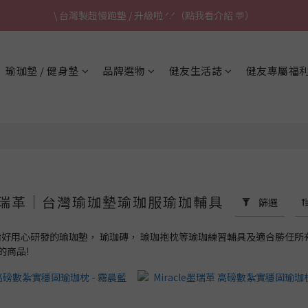
\ 台灣製超慢跑墊 / 升級啦.ᐟ.ᐟ（點我看介紹 💬）
\ 台灣製超慢跑墊 / 升級啦.ᐟ.ᐟ（點我看介紹 💬）
✈ 港澳免運｜滿HK$1,239免運 (指定商品)
瑜珈墊 / 健身墊
品牌選物
健友生活誌
健友專屬福
\ 台灣製超慢跑墊 / 升級啦.ᐟ.ᐟ（點我看介紹 💬）
E墨瑞革｜台灣瑜珈墊瑜珈服瑜珈輔具
篩選
革為你備好用心研發的瑜珈墊， 瑜珈磚， 瑜珈抱枕等瑜珈練習輔具及適合勝
的商品!