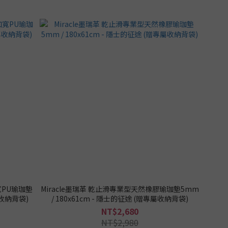
寬PU瑜珈墊
Miracle墨瑞革 乾止滑專業型天然橡膠瑜珈墊5mm
專屬收納背袋)
/ 180x61cm - 隱士的征途 (贈專屬收納背袋)
NT$2,680
NT$2,980