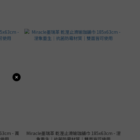
3cm - 萬
Miracle墨瑞革 乾溼止滑瑜珈舖巾 185x63cm - 涅
可使用
象重生｜抗菌防霉材質｜雙面皆可使用