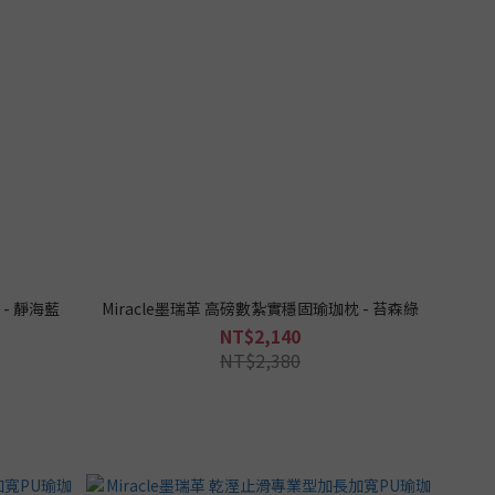
 - 靜海藍
Miracle墨瑞革 高磅數紮實穩固瑜珈枕 - 苔森綠
NT$2,140
NT$2,380