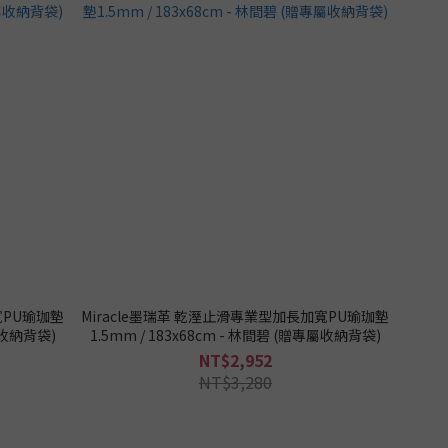
寬PU瑜珈墊
Miracle墨瑞革 乾溼止滑專業型加長加寬PU瑜珈墊
專屬收納背袋)
1.5mm / 183x68cm - 林間碧 (贈專屬收納背袋)
NT$2,952
NT$3,280