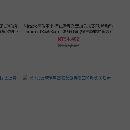
寬PU瑜珈墊
Miracle墨瑞革 乾溼止滑專業型加長加寬PU瑜珈墊
(贈專屬收納背
5mm / 183x68cm - 綠野獅蹤 (贈專屬收納背袋)
NT$4,482
NT$4,980