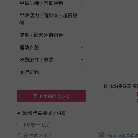
重量訓練 / 有氧運動
樂齡活力 / 健步機 / 超慢跑
機
健身 / 瑜珈超值組合
運動衣著
運動配件 / 週邊
品牌選物
Miracle墨瑞革
套用篩選
(0/20)
瑜珈墊這樣挑 / 材質
PU皮革 (17)
天然軟木 (1)