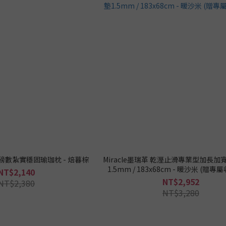
 高磅數紮實穩固瑜珈枕 - 焙暮棕
Miracle墨瑞革 乾溼止滑專業型加長加
1.5mm / 183x68cm - 暖沙米 (贈
NT$2,140
NT$2,952
NT$2,380
NT$3,280