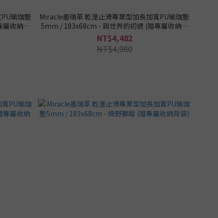
寬PU瑜珈墊
Miracle墨瑞革 乾溼止滑專業型加長加寬PU瑜珈墊
(贈專屬收納背
5mm / 183x68cm - 與世界的初遇 (贈專屬收納背
袋)
NT$4,482
NT$4,980