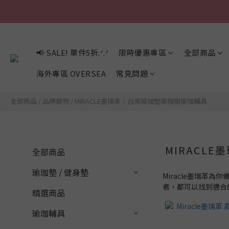
📢 SALE! 單件5折.ᐟ.ᐟ
限時優惠專區
全部商品
海外專區 OVERSEA
常見問題
全部商品
/
品牌選物
/
MIRACLE墨瑞革｜台灣瑜珈墊瑜珈服瑜珈輔具
MIRACL
全部商品
瑜珈墊 / 健身墊
Miracle墨瑞
者，都可以找到適合
精選商品
瑜珈輔具