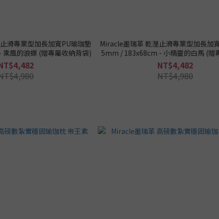
 乾溼止滑專業型加長加寬PU瑜珈墊
Miracle墨瑞革 乾溼止滑專業型加長加
cm - 乘風的浪蝶 (贈專屬收納背袋)
5mm / 183x68cm - 小精靈的白馬 
袋)
NT$4,482
NT$4,482
NT$4,980
NT$4,980