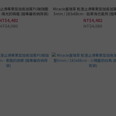
 乾溼止滑專業型加長加寬PU瑜珈墊
Miracle墨瑞革 乾溼止滑專業型加長加
cm - 陽光的萌寵 (贈專屬收納背袋)
5mm / 183x68cm - 如果海也能飛 
袋)
NT$4,482
NT$4,482
NT$4,980
NT$4,980