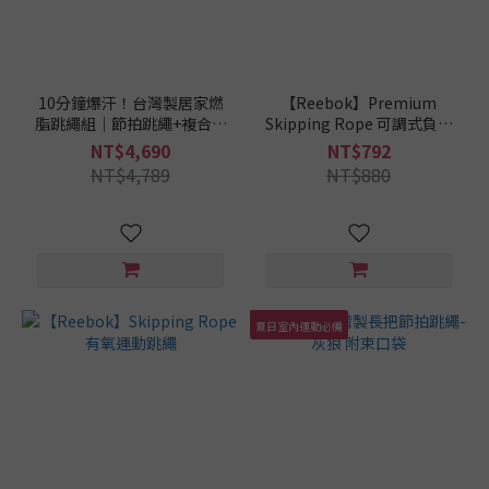
10分鐘爆汗！台灣製居家燃
【Reebok】Premium
脂跳繩組｜節拍跳繩+複合式
Skipping Rope 可調式負重
健身巧拼地墊｜新手健身必
跳繩
NT$4,690
NT$792
備
NT$4,789
NT$880
夏日室內運動必備