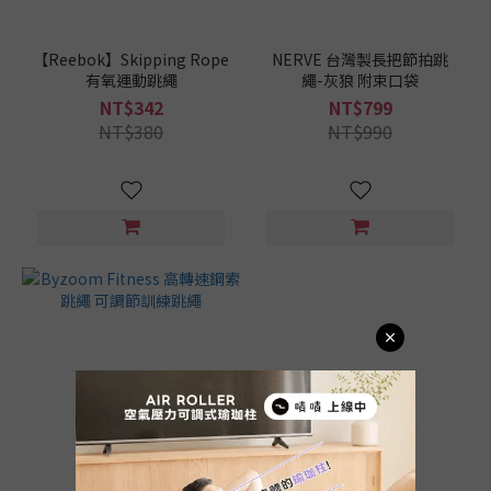
【Reebok】Skipping Rope
NERVE 台灣製長把節拍跳
有氧運動跳繩
繩-灰狼 附束口袋
NT$342
NT$799
NT$380
NT$990