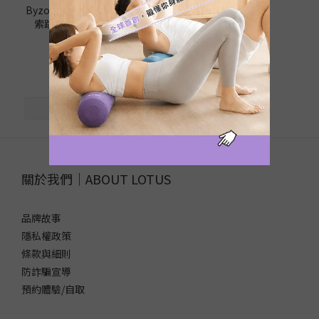
Byzoom Fitness 高轉速鋼
索跳繩 可調節訓練跳繩
NT$490
關於我們｜ABOUT LOTUS
品牌故事
隱私權政策
條款與細則
防詐騙宣導
預約體驗/自取