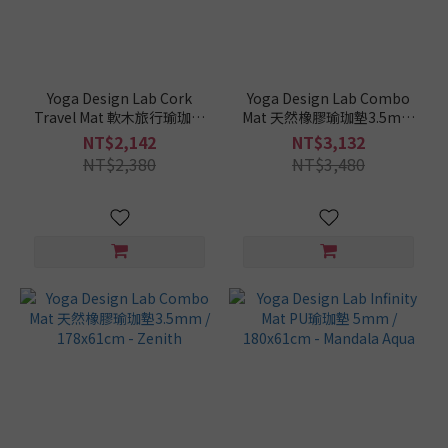
(9)
3-
4mm
(12)
Yoga Design Lab Cork
Yoga Design Lab Combo
Travel Mat 軟木旅行瑜珈墊
Mat 天然橡膠瑜珈墊3.5mm
1-
1.5mm / 178x61cm -
/ 178x61cm - Rose
NT$2,142
NT$3,132
2mm
Natural Balance
NT$2,380
NT$3,480
(2)
瑜
珈
墊
這
樣
挑
/
寬
度
65cm