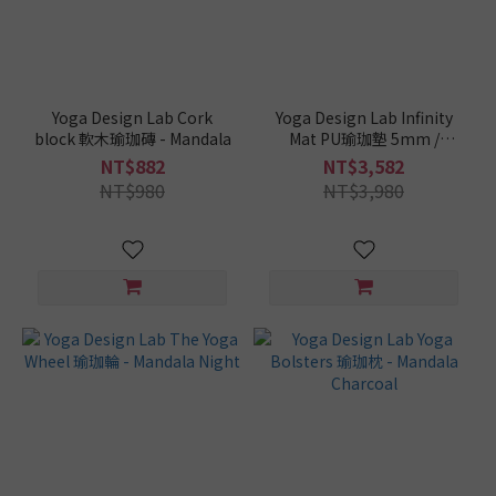
Yoga Design Lab Cork
Yoga Design Lab Infinity
block 軟木瑜珈磚 - Mandala
Mat PU瑜珈墊 5mm /
180x61cm - Mandala
NT$882
NT$3,582
Charcoal
NT$980
NT$3,980