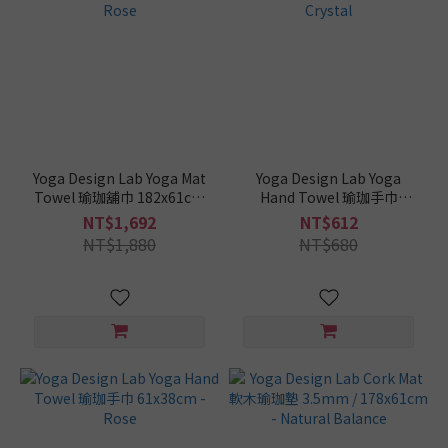
材
質
纖
維
麂
皮
絨
Yoga Design Lab Yoga Mat
Yoga Design Lab Yoga
面
Towel 瑜珈舖巾 182x61cm
Hand Towel 瑜珈手巾
(12)
- Rose
61x38cm - Crystal
NT$1,692
NT$612
NT$1,880
NT$680
PU
皮
革
(6)
天
然
軟
木
(2)