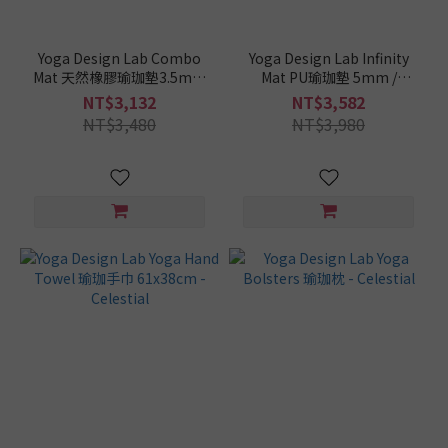
以下
(21)
Yoga Design Lab Combo
Yoga Design Lab Infinity
瑜
Mat 天然橡膠瑜珈墊3.5mm
Mat PU瑜珈墊 5mm /
珈
/ 178x61cm - Zenith
180x61cm - Mandala Aqua
NT$3,132
NT$3,582
墊
NT$3,480
NT$3,980
這
樣
挑
/
運
動
類
型
瑜
珈
(19)
瑜
珈