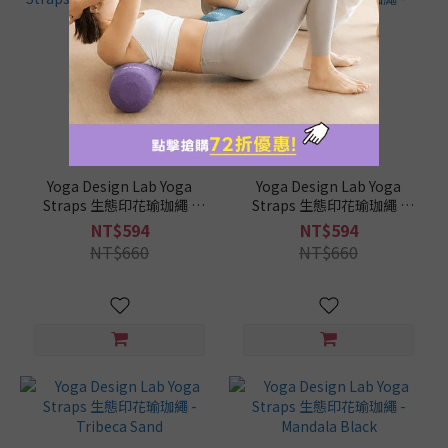
Yoga Design Lab Yoga
Yoga Design Lab Yoga
Straps 生態印花瑜珈繩 -
Straps 生態印花瑜珈繩 -
Java
Kaleidoscope
NT$594
NT$594
NT$660
NT$660