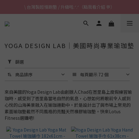
\ 台灣製超慢跑墊 / 升級啦.ᐟ.ᐟ（點我看介紹 💬）
\ 台灣製超慢跑墊 / 升級啦.ᐟ.ᐟ（點我看介紹 💬）
✈ 港澳免運｜滿HK$1,239免運 (指定商品)
\ 台灣製超慢跑墊 / 升級啦.ᐟ.ᐟ（點我看介紹 💬）
YOGA DESIGN LAB｜美國時尚專業瑜珈墊
套
用
篩選
篩
選
商品排序
每頁顯示 72 個
(0/20)
來自美國的Yoga Design Lab由創辦人Chad在峇里島上度假練習瑜
瑜
珈時，感受到了峇里島當地自然的氣息，心想如何將眼前令人感到
珈
心悅的山海美景融入在瑜珈運動中。於是設計出了與市場上常見的
墊
素面瑜珈墊截然不同風格的亮豔天然橡膠瑜珈墊。快來Lotus
這
Fitness選購吧!
樣
挑
/