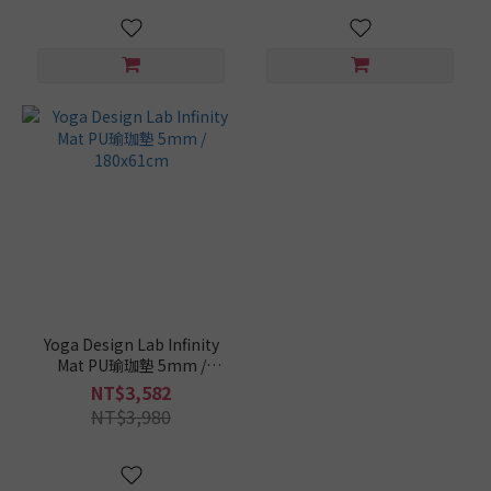
Yoga Design Lab Infinity
Mat PU瑜珈墊 5mm /
180x61cm
NT$3,582
NT$3,980