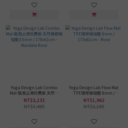
Yoga Design Lab Combo
Yoga Design Lab Flow Mat
Mat 吸濕止滑仿麂皮 天然橡
TPE環保瑜珈墊 6mm /
膠瑜珈墊3.5mm /
173x61cm - Rose
NT$3,132
NT$1,962
178x61cm - Mandala Rose
NT$3,480
NT$2,180