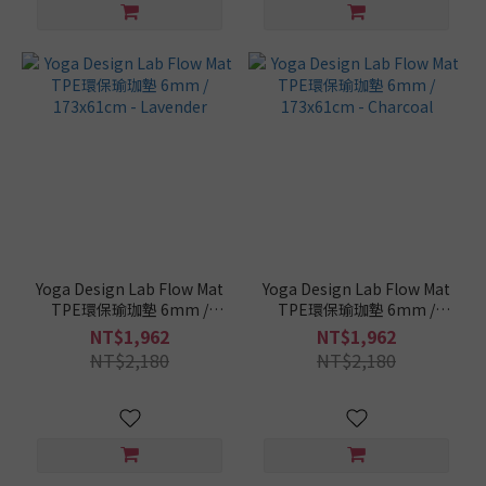
Yoga Design Lab Flow Mat
Yoga Design Lab Flow Mat
TPE環保瑜珈墊 6mm /
TPE環保瑜珈墊 6mm /
173x61cm - Lavender
173x61cm - Charcoal
NT$1,962
NT$1,962
NT$2,180
NT$2,180