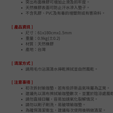
突出布面橡膠可增加止滑及抓牢度。
天然橡膠表面可防止汗水滲入墊子。
不含乳膠、PVC及有毒的增塑劑或有害染料。
[ 產品資訊 ]
尺寸：61x180cmx1.5mm
重量：0.9kg(±0.2)
材質：天然橡膠
產地：台灣
[ 清潔方式 ]
請用毛巾沾濕清水擰乾擦拭並自然風乾。
[ 注意事項 ]
初次拆封瑜珈墊，若有些許新品氣味屬為正常。
建議先以濕布擦拭瑜珈墊數次，並置於陰涼處風乾
請勿直接日曬，容易加速氧化裂解情況。
請勿以刷子刷洗，易破壞瑜珈墊。
為確保清潔衛生，建議每次使用後稍做清潔。