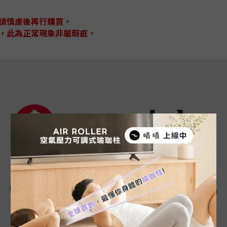
請慎慮後再行購買。
，此為正常現象非屬瑕疵。