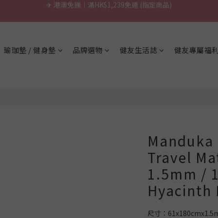
\ 台灣製超慢跑墊 / 升級啦.ᐟ.ᐟ（點我看介紹 💬）
\ 台灣製超慢跑墊 / 升級啦.ᐟ.ᐟ（點我看介紹 💬）
✈ 港澳免運｜滿HK$1,239免運 (指定商品)
瑜珈墊 / 健身墊
品牌選物
健友生活誌
健友專屬福
\ 台灣製超慢跑墊 / 升級啦.ᐟ.ᐟ（點我看介紹 💬）
Manduka 
Travel 
1.5mm / 
Hyacinth
尺寸：61x180cmx1.5