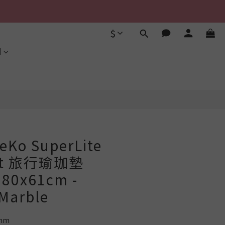
$
立即購買
利
eKo SuperLite
Mat 旅行瑜珈墊
180x61cm -
 Marble
mm