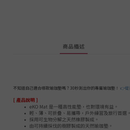
商品描述
不知道自己適合哪款瑜珈墊嗎？30秒測出你的專屬瑜珈墊！
👉
[ 產品說明 ]
eKO Mat 是一種高性能墊，也對環境有益。
輕、薄、可折疊、易攜帶，戶外練習及旅行首選
採用可生物分解之天然橡膠製成。
由可持續採伐的樹膠製成的天然瑜珈墊。