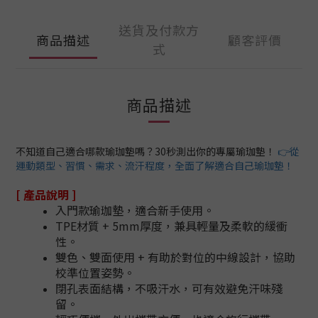
送貨及付款方
商品描述
顧客評價
式
商品描述
不知道自己適合哪款瑜珈墊嗎？30秒測出你的專屬瑜珈墊！
👉從
運動類型、習慣、需求、流汗程度，全面了解適合自己瑜珈墊！
[ 產品說明 ]
入門款瑜珈墊，適合新手使用。
TPE材質 + 5mm厚度，兼具輕量及柔軟的緩衝
性。
雙色、雙面使用 + 有助於對位的中線設計，協助
校準位置姿勢。
閉孔表面結構，不吸汗水，可有效避免汗味殘
留。