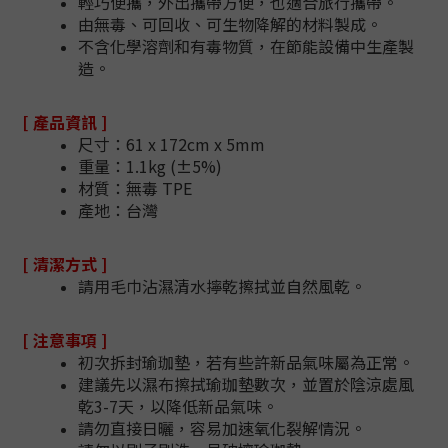
輕巧便攜，外出攜帶方便，也適合旅行攜帶。
由無毒、可回收、可生物降解的材料製成。
不含化學溶劑和有毒物質，在節能設備中生產製
造。
[ 產品資訊 ]
尺寸：61 x 172cm x 5mm
重量：1.1kg (±5%)
材質：無毒 TPE
產地：台灣
[ 清潔方式 ]
請用毛巾沾濕清水擰乾擦拭並自然風乾。
[ 注意事項 ]
初次拆封瑜珈墊，若有些許新品氣味屬為正常。
建議先以濕布擦拭瑜珈墊數次，並置於陰涼處風
乾3-7天，以降低新品氣味。
請勿直接日曬，容易加速氧化裂解情況。