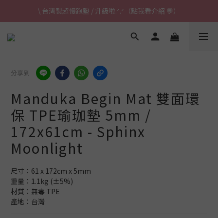
\ 台灣製超慢跑墊 / 升級啦.ᐟ.ᐟ（點我看介紹 💬）
\ 台灣製超慢跑墊 / 升級啦.ᐟ.ᐟ（點我看介紹 💬）
✈ 港澳免運｜滿HK$1,239免運 (指定商品)
\ 台灣製超慢跑墊 / 升級啦.ᐟ.ᐟ（點我看介紹 💬）
分享到
Manduka Begin Mat 雙面環
保 TPE瑜珈墊 5mm /
172x61cm - Sphinx
Moonlight
尺寸：61 x 172cm x 5mm
重量：1.1kg (±5%)
材質：無毒 TPE
產地：台灣