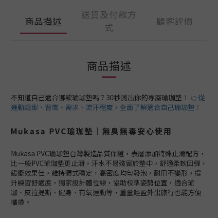
送貨及付款方
商品描述
顧客評價
式
商品描述
不知道自己適合哪款瑜珈墊嗎？30秒測出你的專屬瑜珈墊！
👉從
運動類型、習慣、需求、流汗程度，全面了解適合自己瑜珈墊！
Mukasa PVC瑜珈墊｜無臭無毒安心使用
Mukasa PVC瑜珈墊台灣製造品質保證，表層添加特殊止滑配方，
比一般PVC瑜珈墊更止滑，汗水不易殘留於墊中，舒適柔軟回彈，
緩衝效果佳，維持體式穩定，高密度均勻發泡，耐用不變形，提
升練習舒適度，獨家設計體位線，協助校準姿勢位置，適合瑜
珈、皮拉提斯、健身、有氧運動等，重量輕盈外出旅行也能方便
攜帶。