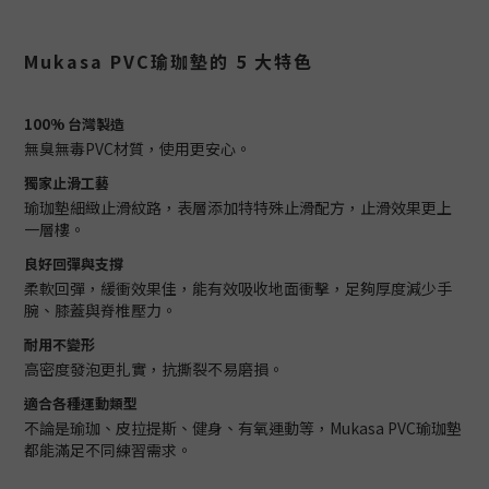
Mukasa PVC瑜珈墊的 5 大特色
100% 台灣製造
無臭無毒PVC材質，使用更安心。
獨家止滑工藝
瑜珈墊細緻止滑紋路，表層添加特特殊止滑配方，止滑效果更上
一層樓。
良好回彈與支撐
柔軟回彈，緩衝效果佳，能有效吸收地面衝擊，足夠厚度減少手
腕、膝蓋與脊椎壓力。
耐用不變形
高密度發泡更扎實，抗撕裂不易磨損。
適合各種運動類型
不論是瑜珈、皮拉提斯、健身、有氧運動等，Mukasa PVC瑜珈墊
都能滿足不同練習需求。