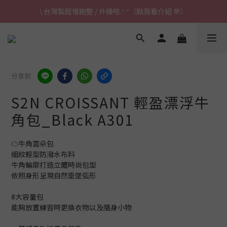
\ 台灣製超慢跑墊 / 升級啦.ᐟ.ᐟ（點我看介紹 💬）
\ 台灣製超慢跑墊 / 升級啦.ᐟ.ᐟ（點我看介紹 💬）
✈ 港澳免運｜滿HK$1,239免運 (指定商品)
\ 台灣製超慢跑墊 / 升級啦.ᐟ.ᐟ（點我看介紹 💬）
分享到
S2N CROISSANT 輕盈漂浮牛
角包_Black A301
☁️牛角雲朵包
細紋輕型防潑水布料
牛角輪廓打造立體時尚包型
依照身形呈現自然垂墜弧形
#大容量包
能夠放置練習時更換衣物以及隨身小物