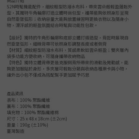
商品介紹
S2N時髦機能配件，細紋輕型防潑水布料，帶來雲朵般輕盈蓬鬆外
型，其獨特牛角輪廓打造立體時尚包型，攜帶能夠依照身形呈現
自然垂墜弧形；收納容量大能夠放置練習時更換衣物以及隨身小
物，漂浮感的輕盈氛圍結合時髦與功能性包款。
【設計】獨特的牛角形輪廓和底部立體打褶造型，背起時展現自
然垂墜弧形，細緻背帶可依照身形調整長度或者側背
【材質】細紋輕型防潑水布料，質感柔軟如雲朵輕盈；雙夾層內
袋多功能方便收納，可隨身攜帶收納物品
【特色】獨特立體背帶更是克服側背所帶來的滑動及晃動感，能
夠更加服貼於身形，多夾層可輕鬆分類與收納各種票卡與小物，
讓外出小包不僅成為搭配幫手更加賦予巧思
產品資訊
表布：100% 聚酯纖維
裏布：100% 聚酯纖維
填充物：100% 聚酯纖維棉
尺寸：25 x 48 x 18cm (±2cm)
重量：190g (±10%)
臺灣製造