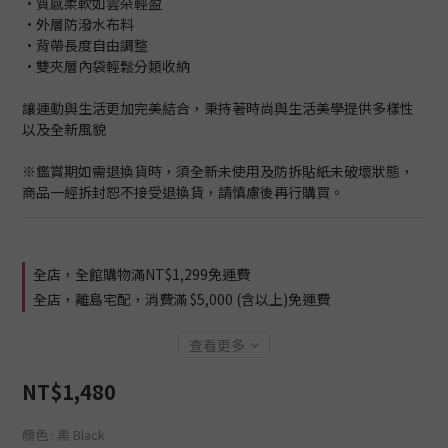
·質感柔軟如雲朵輕盈
·外層防潑水布料
·背帶長度自由調整
·雙夾層內袋輕鬆分類收納
讓運動與生活更加完美結合，秉持著時尚與生活美學提供多樣性
以及全新風貌
※鑑賞期如需退換貨時，須全新未使用及防拆貼紙未破壞狀態，
商品一經拆封恕不接受退換貨，請慎慮後再行購買。
全店，全館購物滿NT$1,299免運費
全店，離島宅配，消費滿 $5,000 (含以上)免運費
查看更多
NT$1,480
顏色
: 黑 Black