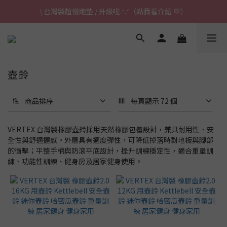
\ 台灣製超慢跑墊 / 升級啦.ᐟ.ᐟ（點我看介紹 💬）
\ 台灣製超慢跑墊 / 升級啦.ᐟ.ᐟ（點我看介紹 💬）
✈ 港澳免運｜滿HK$1,239免運 (指定商品)
\ 台灣製超慢跑墊 / 升級啦.ᐟ.ᐟ（點我看介紹 💬）
壺鈴
商品排序
每頁顯示 72 個
VERTEX 台灣製橡膠壺鈴採用天然橡膠包覆設計，兼具耐用性、安
全性與舒適握感。外層具有適度彈性，可降低掉落時對地板與腳部
的衝擊；平整手柄與防滾平底設計，提升訓練穩定性，適合重量訓
練、功能性訓練、健身房及居家健身使用。