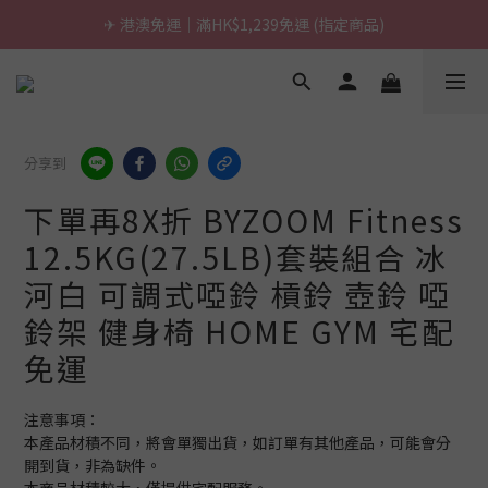
\ 台灣製超慢跑墊 / 升級啦.ᐟ.ᐟ（點我看介紹 💬）
\ 台灣製超慢跑墊 / 升級啦.ᐟ.ᐟ（點我看介紹 💬）
分享到
下單再8X折 BYZOOM Fitness
12.5KG(27.5LB)套裝組合 冰
河白 可調式啞鈴 槓鈴 壺鈴 啞
鈴架 健身椅 HOME GYM 宅配
免運
注意事項：
本產品材積不同，將會單獨出貨，如訂單有其他產品，可能會分
開到貨，非為缺件。