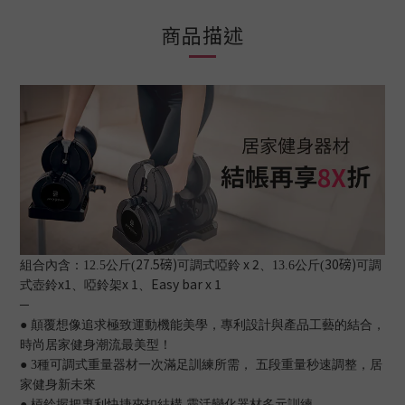
商品描述
27.5磅)
x 2
30磅)
組合內含：12.5公斤(
可調式啞鈴
、13.6公斤(
可調
x1
x 1
Easy bar x 1
式壺鈴
、啞鈴架
、
─
● 顛覆想像追求極致運動機能美學，專利設計與產品工藝的結合，
時尚居家健身潮流最美型！
● 3種可調式重量器材一次滿足訓練所需， 五段重量秒速調整，居
家健身新未來
● 槓鈴握把專利快捷夾扣結構 靈活變化器材多元訓練