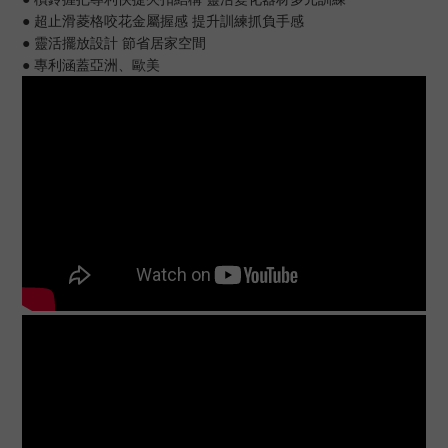
● 超止滑菱格咬花金屬握感 提升訓練抓負手感
● 靈活擺放設計 節省居家空間
● 專利涵蓋亞洲、歐美