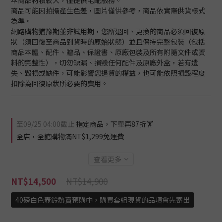
本商品材積較大，僅提供宅配服務。
商品可能因拍攝產生色差，圖片僅供參考，商品依實際供貨樣式
為準。
網路購物猶豫期並非試用期，您所退回、更換的商品必須回復原
狀（須回復至商品到貨時的原始狀態）並且保持完整包裝（包括
商品本體、配件、贈品、保證書、原廠包裝及所有附隨文件或資
料的完整性），切勿缺漏、損毀任何配件及原廠外盒，若有遺
失、毀損或缺件，可能影響您退貨的權益，也可能依照損毀程度
扣除為回復原狀所必要的費用。
至
09/25 04:00
截止
指定商品，下單再87折🏋️
全店，全館購物滿NT$1,299免運費
查看更多
NT$14,900
NT$14,500
40磅白色壺鈴熱賣預購中，購買套組現貨的品項會先寄出