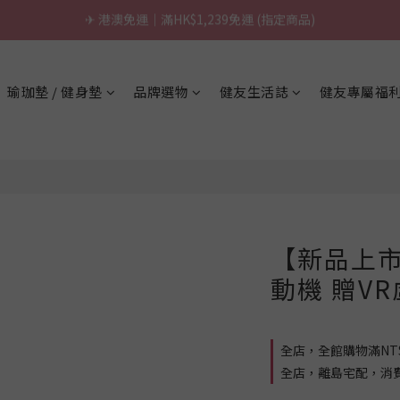
\ 台灣製超慢跑墊 / 升級啦.ᐟ.ᐟ（點我看介紹 💬）
\ 台灣製超慢跑墊 / 升級啦.ᐟ.ᐟ（點我看介紹 💬）
✈ 港澳免運｜滿HK$1,239免運 (指定商品)
瑜珈墊 / 健身墊
品牌選物
健友生活誌
健友專屬福
\ 台灣製超慢跑墊 / 升級啦.ᐟ.ᐟ（點我看介紹 💬）
【新品上市】
動機 贈V
全店，全館購物滿NT$
全店，離島宅配，消費滿 