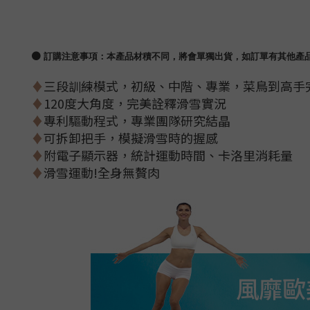
●
訂購注意事項：本產品材積不同，將會單獨出貨，如訂單有其他產
♦
三段訓練模式，初級、中階、專業，菜鳥到高手
♦
120度大角度，完美詮釋滑雪實況
♦
專利驅動程式，專業團隊研究結晶
♦
可拆卸把手，模擬滑雪時的握感
♦
附電子顯示器，統計運動時間、卡洛里消耗量
♦
滑雪運動!全身無贅肉