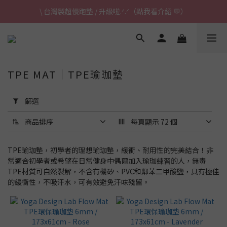
\ 台灣製超慢跑墊 / 升級啦.ᐟ.ᐟ（點我看介紹 💬）
\ 台灣製超慢跑墊 / 升級啦.ᐟ.ᐟ（點我看介紹 💬）
✈ 港澳免運｜滿HK$1,239免運 (指定商品)
\ 台灣製超慢跑墊 / 升級啦.ᐟ.ᐟ（點我看介紹 💬）
TPE MAT｜TPE瑜珈墊
套
用
篩選
篩
選
商品排序
每頁顯示 72 個
(0/20)
TPE瑜珈墊，初學者的理想瑜珈墊，緩衝、耐用性的完美結合！非
瑜
常適合初學者或希望在日常健身中偶爾加入瑜珈練習的人，無毒
珈
TPE材質可自然裂解，不含有機矽、PVC和鄰苯二甲酸鹽，具有極佳
墊
的緩衝性，不吸汗水，可有效避免汗味殘留。
這
樣
挑
/