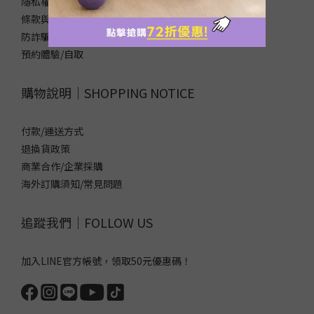
隱私權政策
運
動
條款與細則
類
防詐騙宣導
型
預約體驗/自取
瑜
珈
購物說明｜SHOPPING NOTICE
(3)
付款/運送方式
瑜
退換貨政策
珈
商業合作/企業採購
墊
這
海外訂購須知/常見問題
樣
挑
追蹤我們｜FOLLOW US
/
品
牌
加入LINE官方帳號，領取50元優惠碼！
Yoga
Design