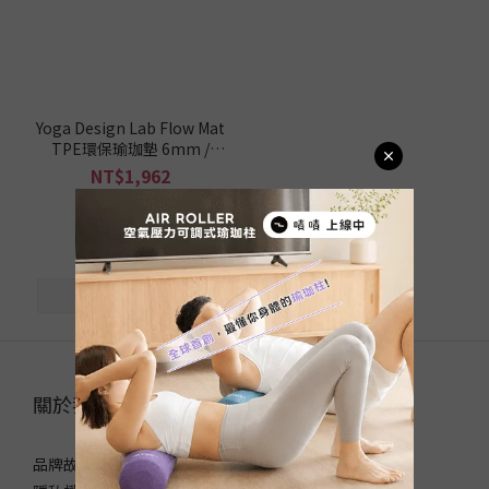
珈
墊
這
樣
挑
Yoga Design Lab Flow Mat
/
TPE環保瑜珈墊 6mm /
寬
173x61cm - Charcoal
NT$1,962
度
NT$2,180
65cm
以下
(3)
瑜
珈
墊
這
關於我們｜ABOUT LOTUS
樣
挑
品牌故事
/