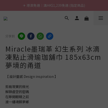
✈ 港澳免運｜滿HK$1,239免運 (指定商品)
\ 台灣製超慢跑墊 / 升級啦.ᐟ.ᐟ（點我看介紹 💬）
\ 台灣製超慢跑墊 / 升級啦.ᐟ.ᐟ（點我看介紹 💬）
分享到
Miracle墨瑞革 幻生系列 冰滴
凍點止滑瑜珈舖巾 185x63cm
夢境的甬道
【 設計靈感 Design inspiration 】
剪裁現實的微光
解鎖虛空的密碼
在睜開眼睛之前
渡一縷魂歸夢鄉