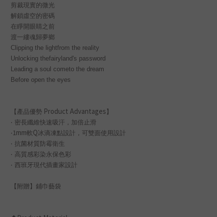
剪裁現實的微光
解鎖虛空的密碼
在睜開眼睛之前
渡一縷魂歸夢鄉
Clipping the lightfrom the reality
Unlocking thefairyland's password
Leading a soul cometo the dream
Before open the eyes
Product Advantages
【產品優勢
】
‧ 密長纖維快速吸汗，加倍止滑
1mm
Q
‧
軟
冰滴凍點設計，可雙面使用設計
‧ 抗菌材質防霉衛生
‧ 高質感彩染永保色彩
‧ 西班牙現代插畫家設計
【附贈】鋪巾藝袋