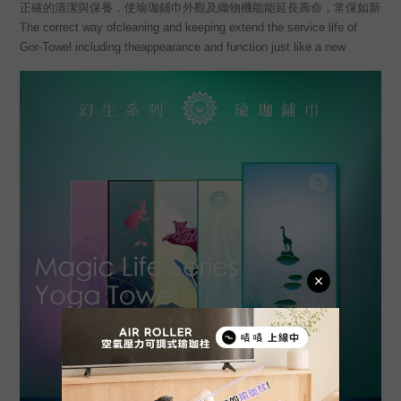
正確的清潔與保養，使瑜珈鋪巾外觀及織物機能能延長壽命，常保如新
The correct way ofcleaning and keeping extend the service life of
Gor-Towel including theappearance and function just like a new