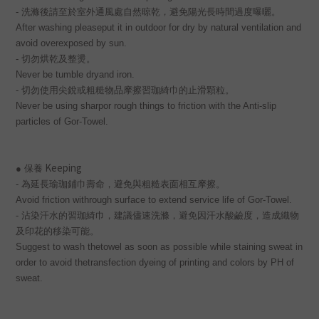
-
洗滌後請至於室外通風處自然晾乾，避免陽光長時間過度曝曬。
After washing pleaseput it in outdoor for dry by natural ventilation and
avoid overexposed by sun.
-
切勿烘乾及整燙。
Never be tumble dryand iron.
-
切勿使用尖銳或粗糙物品摩擦習珈綺巾的止滑顆粒。
Never be using sharpor rough things to friction with the Anti-slip
particles of Gor-Towel.
Keeping
● 保養
-
為延長瑜珈鋪巾壽命，避免與粗糙表面相互摩擦。
Avoid friction withrough surface to extend service life of Gor-Towel.
-
沾染汗水的習珈綺巾，建議儘速洗滌，避免因汗水酸鹼度，造成織物
及印花的移染可能。
Suggest to wash thetowel as soon as possible while staining sweat in
order to avoid thetransfection dyeing of printing and colors by PH of
sweat.