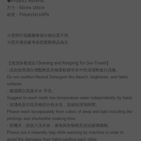
Product Material
◆
63cmx 185cm
尺寸：
Polyester100%
材質：
※背部印花圖騰每張分佈位置不同
※照片僅供參考依照實際商品為主
Cleaning and Keeping for Gor-Towel
【清潔保養資訊
】
-
請勿使用漂白增豔劑及衣物柔軟精等非中性清潔劑進行洗滌。
Do not useNon-Neutral Detergent like bleach, brightener, and fabric
softener.
-
建議獨立低溫冷水 手洗。
Suggest to wash itwith low temperature water independently by hand.
-
深淺色及印花衣物請分色水洗，並縮短浸泡時間。
Please wash byseparately from colors of deep and light including the
printings and shortenthe soaking time.
-
若機洗，請放入洗衣袋，避免與衣物相互拉扯破壞織物。
Please put it inlaundry bag while washing by machine in order to
avoid the damages from fabricspulling each other.