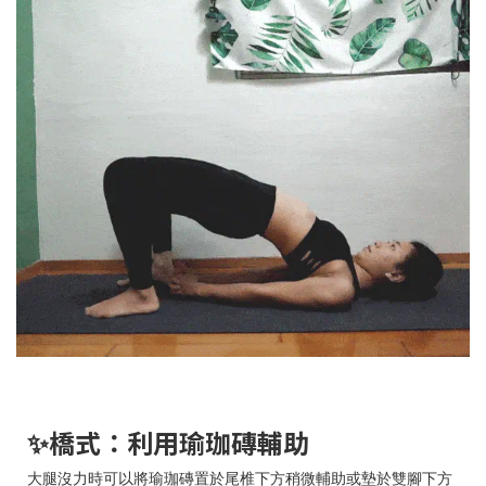
✨橋式：利用瑜珈磚輔助
大腿沒力時可以將瑜珈磚置於尾椎下方稍微輔助或墊於雙腳下方