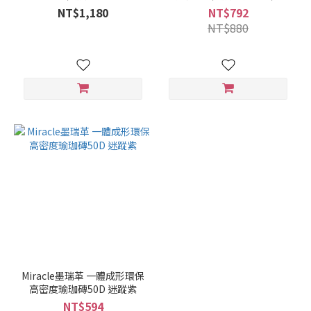
褐
NT$1,180
NT$792
NT$880
Miracle墨瑞革 一體成形環保
高密度瑜珈磚50D 迷蹤紫
NT$594