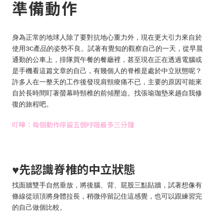
準備動作
身為正常的地球人除了要對抗地心重力外，現在更大引力來自於
使用3C產品的姿勢不良。試著有覺知的觀察自己的一天，從早晨
通勤的公車上，排隊買午餐的餐廳裡，甚至現在正在透過電腦或
是手機看這篇文章的自己，有幾個人的脊椎是處於中立狀態呢？
許多人在一整天的工作後發現肩頸痠痛不已，主要的原因可能來
自於長時間盯著螢幕時頸椎的前傾壓迫。找張瑜珈墊來趟自我修
復的旅程吧。
叮嚀：每個動作停留五個呼吸最多三分鐘
先認識脊椎的中立狀態
♥
找面牆雙手自然垂放，將後腦、背、屁股三點貼牆，試著想像有
條線從頭頂將身體拉長，稍微停留記住這感覺，也可以跟練習完
的自己做個比較。