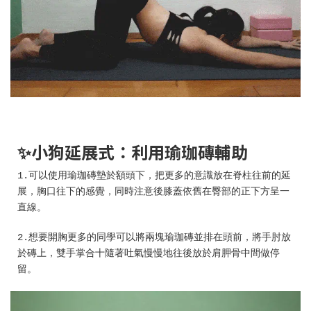
✨小狗延展式：利用瑜珈磚輔助
1.可以使用瑜珈磚墊於額頭下，把更多的意識放在脊柱往前的延
展，胸口往下的感覺，同時注意後膝蓋依舊在臀部的正下方呈一
直線。
2.想要開胸更多的同學可以將兩塊瑜珈磚並排在頭前，將手肘放
於磚上，雙手掌合十隨著吐氣慢慢地往後放於肩胛骨中間做停
留。