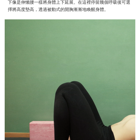
下像是伸懶腰一樣將身體上下延展。在這裡停留幾個呼吸後可選
擇將高度墊高，透過被動式的開胸漸漸地喚醒身體。