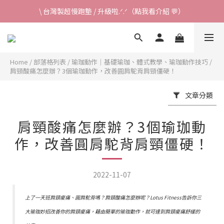
\ 台灣製超慢跑墊 / 升級啦.ᐟ.ᐟ（點我看介紹 💬）
✈ 港澳免運｜滿HK$1,239免運 (指定商品)
\ 台灣製超慢跑墊 / 升級啦.ᐟ.ᐟ（點我看介紹 💬）
Home
/
部落格列表
/
瑜珈動作｜基礎瑜珈、體式教學、瑜珈動作技巧
/
肩頸酸痛怎麼辦？3個瑜珈動作，改善圓肩駝背肩頸僵硬！
文章分類
肩頸酸痛怎麼辦？3個瑜珈動
作，改善圓肩駝背肩頸僵硬！
2022-11-07
上了一天班肩頸痠痛、圓肩駝背嗎？肩頸酸痛怎麼辦呢？Lotus Fitness告訴你三
大瑜珈妙招改善你的肩頸痠痛，藉由簡單的瑜珈動作，就可達到肩頸痠痛舒緩的