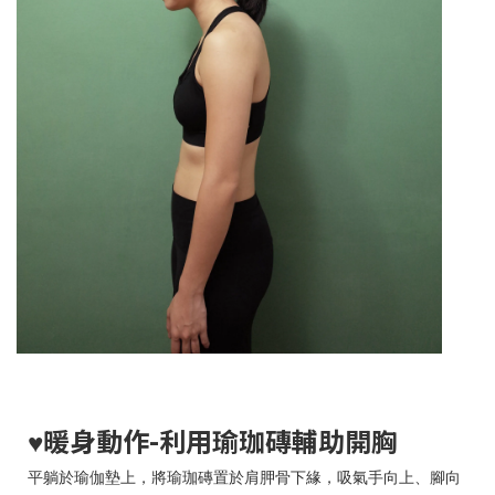
暖身動作-利用瑜珈磚輔助開胸
♥
平躺於瑜伽墊上，將瑜珈磚置於肩胛骨下緣，吸氣手向上、腳向