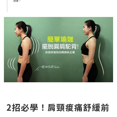
效果。
2招必學！肩頸痠痛舒緩前