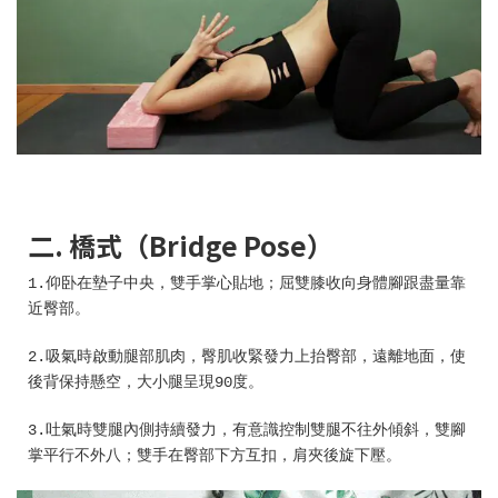
二. 橋式（Bridge Pose）
1.仰卧在墊子中央，雙手掌心貼地；屈雙膝收向身體腳跟盡量靠
近臀部。
2.吸氣時啟動腿部肌肉，臀肌收緊發力上抬臀部，遠離地面，使
後背保持懸空，大小腿呈現90度。
3.吐氣時雙腿內側持續發力，有意識控制雙腿不往外傾斜，雙腳
掌平行不外八；雙手在臀部下方互扣，肩夾後旋下壓。