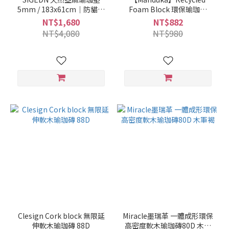
5mm / 183x61cm｜防貓抓
Foam Block 環保瑜珈磚
瑜珈墊｜寵物友善瑜珈墊
50D - Midnight
NT$1,680
NT$882
NT$4,080
NT$980
Clesign Cork block 無限延
Miracle墨瑞革 一體成形環保
伸軟木瑜珈磚 88D
高密度軟木瑜珈磚80D 木軍