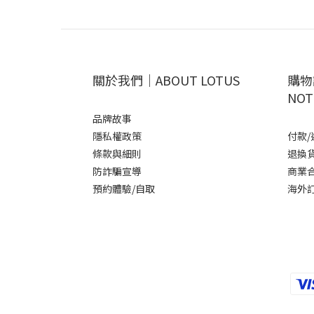
2.2. 跳繩的注意事項
2.3. 哪些人不適合跳繩？
關於我們｜ABOUT LOTUS
購物
NOT
3. 破解跳繩的常見迷思！正
品牌故事
隱私權政策
付款/
條款與細則
退換
防詐騙宣導
商業
預約體驗/自取
海外