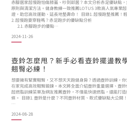
赤腳居家超慢跑怕傷膝蓋、吵到鄰居？本文分析赤足優缺點，
原則與清潔方法。健身教練一致推薦LOTUS 3款高人氣專業超
證，助您高效運動、延長地墊壽命！ 目錄1. 超慢跑墊推薦！
2. 超慢跑要穿鞋嗎？赤足跑步的優缺點分析
2.1. 赤腳跑步的優點
2.2. 赤腳跑步的缺點
2024-11-26
3. 超慢跑一定要用墊子嗎？4種常見地墊大比拚
3.1. 瑜珈墊（靜態伸展用，緩衝不足）
3.2. 健身墊與巧拼（初學友善，但支撐力弱）
壺鈴怎麼甩？新手必看壺鈴擺盪教
翹臀必練！
想要擁有緊實翹臀，又不想天天跑健身房？透過壺鈴訓練，你
在家完成高效翹臀鍛鍊。本文將全面介紹壺鈴重量選擇、壺鈴
超燃脂訓練菜單及網友推薦壺鈴，不僅能快速燃脂，還能打造
條。 目錄1. 壺鈴是什麼？不同壺鈴材質、款式優缺點大公開
1.1. 鑄鐵壺鈴
2024-08-28
1.2. 競技壺鈴