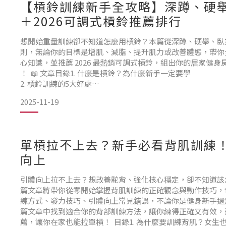
【槓鈴訓練新手全攻略】深蹲、硬
＋2026可調式槓鈴推薦排行
想開始重量訓練卻不知道怎麼用槓鈴？本篇從深蹲、硬舉、臥
則，無論你的目標是增肌、減脂、提升肌力或改善體態，帶你
心知識，並推薦 2026 最熱銷可調式槓鈴，組出你的居家健
！ 📖 文章目錄1. 什麼是槓鈴？為什麼新手一定要學
2. 槓鈴訓練的5大好處
3. 新手必學！槓鈴3大基本動作：深蹲、硬舉、臥推教學
2025-11-19
3.1. 深蹲（Squat）
3.2. 硬舉（Deadlift）
3.3. 臥推（Bench Press）
4. 健身
單槓拉不上去？新手必看背肌訓練！
向上
引體向上拉不上去？想改善駝背、強化核心穩定，卻不知道該
篇文章將帶你從零開始掌握背肌訓練的正確觀念與動作技巧，
練方式、發力技巧、引體向上常見錯誤，不論你是健身新手還
篇文章中找到適合你的背部訓練方法，讓你練得正確又有效，
薦，讓你在家也能拉單槓！ 目錄1. 為什麼要訓練背肌？女生