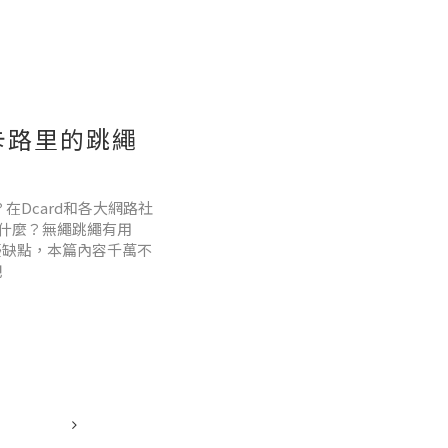
卡路里的跳繩
在Dcard和各大網路社
什麼？無繩跳繩有用
的優缺點，本篇內容千萬不
吧