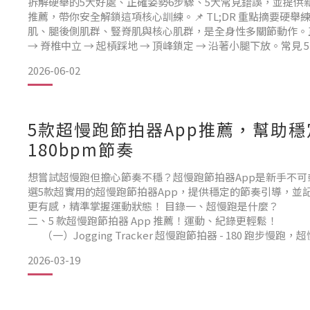
拆解硬舉的5大好處、正確姿勢6步驟、5大常見錯誤，並提供
推薦，帶你安全解鎖這項核心訓練。📌 TL;DR 重點摘要硬
肌、腿後側肌群、豎脊肌與核心肌群，是全身性多關節動作。正
→ 脊椎中立 → 起槓踩地 → 頂峰鎖定 → 沿著小腿下放。常見
度後仰、肩胛不穩、槓鈴離身體太遠、握距過寬。必備裝備：
2026-06-02
鞋）或赤腳，依需求使用拉力
5款超慢跑節拍器App推薦，幫助
180bpm節奏
想嘗試超慢跑但擔心節奏不穩？超慢跑節拍器App是新手不
選5款超實用的超慢跑節拍器App，提供穩定的節奏引導，並
更有感，精準掌握運動狀態！ 目錄一、超慢跑是什麼？
二、5 款超慢跑節拍器 App 推薦！運動、紀錄更輕鬆！
（一）Jogging Tracker 超慢跑節拍器 - 180 跑步慢
身、減肥
2026-03-19
（二）Slow Jogging 超慢跑節拍器-180 步頻計時器
（三）班長布萊恩陪你跑
（四）超慢跑計時器