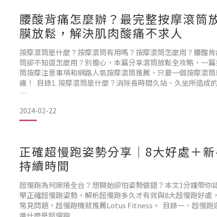
1.3. 軟壺鈴
腰酸背痛怎麼辦？最完整按摩滾筒
膜放鬆，解決肌肉酸痛不求人
1.4. 可調式壺鈴
2. 壺鈴vs啞鈴，哪個訓練效果比較好？
按摩滾筒是什麼？按摩滾筒有用嗎？按摩滾筒怎麼用？腰酸背
筒卻不知道怎麼用？別擔心，本篇分享滾筒放鬆全攻略，一篇
3. 壺鈴訓練6大好處
筒按摩注意事項和網路人氣按摩滾筒推薦，只要一個按摩滾筒
痛！ 目錄1. 按摩滾筒是什麼？消除長時間久站、久坐所造成
4. 壺鈴運動傷害？這些小地方要注
2024-02-22
2. 「滾筒」到底在滾什麼？按摩滾筒的5大好處！
3. 一定要知道的按摩滾筒5大注意事項！用錯小心受傷
正確超慢跑姿勢分享｜8大好處＋新
持續時間
4. 按摩滾筒新手入門Q&A
超慢跑為何席捲全台？想開始卻怕姿勢做錯？本文1分鐘帶你
學正確超慢跑姿勢，解析超慢跑多久才有效與8大超慢跑好處
4.1. 按摩滾筒可以每天用嗎？
常見問題，超慢跑機就推薦Lotus Fitness。 目錄一、超
識什麼是超慢跑