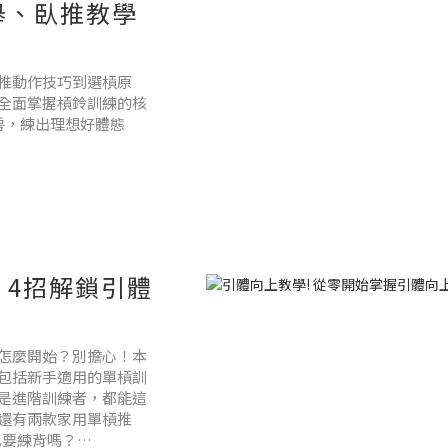
舉、臥推教學
推動作技巧到選槓原
全面掌握槓鈴訓練的核
身房，練出理想好體態
4招解鎖引體
怎麼開始？別擔心！本
包括新手適用的單槓訓
是進階訓練者，都能這
還有兩款家用單槓推
也要練背嗎？