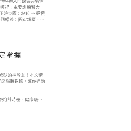
新手4週入門課表與裝備
舉練哪裡：主要訓練臀大
確步驟：站位 → 握槓
 5 個錯誤：圓背塌腰、過
首選平底鞋（如帆布
穩定掌握
可或缺的神隊友！本文精
記錄燃脂數據，讓你運動
跑，超慢跑計時器，健康瘦