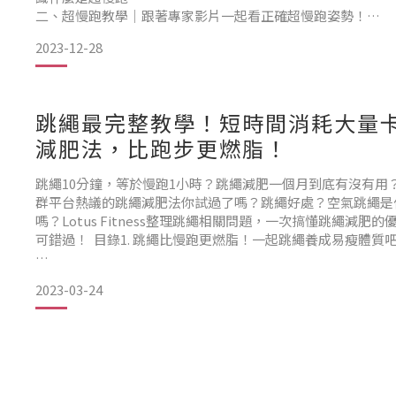
二、超慢跑教學｜跟著專家影片一起看正確超慢跑姿勢！
三、超慢跑多久才有效？最佳持續時間解密！
2023-12-28
四、超慢跑為何如此受歡迎？這8大超慢跑好處你不能不知道
1. 可輕鬆燃脂減重
2. 幫助強化心肺功能
3. 幫助鍛鍊肌肉組織
跳繩最完整教學！短時間消耗大量
減肥法，比跑步更燃脂！
跳繩10分鐘，等於慢跑1小時？跳繩減肥一個月到底有沒有用？
群平台熱議的跳繩減肥法你試過了嗎？跳繩好處？空氣跳繩是
嗎？Lotus Fitness整理跳繩相關問題，一次搞懂跳繩減肥
可錯過！ 目錄1. 跳繩比慢跑更燃脂！一起跳繩養成易瘦體質
2023-03-24
2. 跳繩減肥有效嗎？關於跳繩你一定要知道！
2.1. 跳繩的４大好處