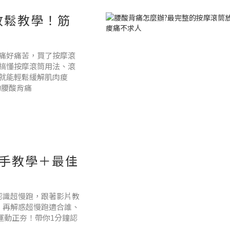
放鬆教學！筋
痛好痛苦，買了按摩滾
搞懂按摩滾筒用法、滾
就能輕鬆緩解肌肉痠
的腰酸背痛
手教學＋最佳
認識超慢跑，跟著影片教
，再解惑超慢跑適合誰、
慢跑運動正夯！帶你1分鐘認