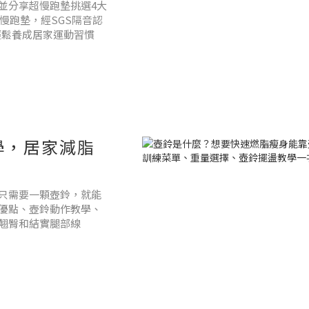
並分享超慢跑墊挑選4大
慢跑墊，經SGS隔音認
輕鬆養成居家運動習慣
學，居家減脂
只需要一顆壺鈴，就能
優點、壺鈴動作教學、
翹臀和結實腿部線
！