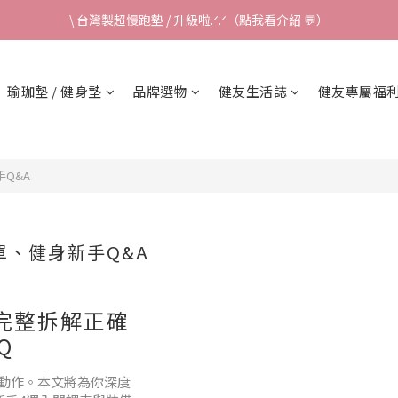
\ 台灣製超慢跑墊 / 升級啦.ᐟ.ᐟ（點我看介紹 💬）
\ 台灣製超慢跑墊 / 升級啦.ᐟ.ᐟ（點我看介紹 💬）
✈ 港澳免運｜滿HK$1,239免運 (指定商品)
瑜珈墊 / 健身墊
品牌選物
健友生活誌
健友專屬福
\ 台灣製超慢跑墊 / 升級啦.ᐟ.ᐟ（點我看介紹 💬）
Q&A
、健身新手Q&A
：完整拆解正確
Q
動作。本文將為你深度