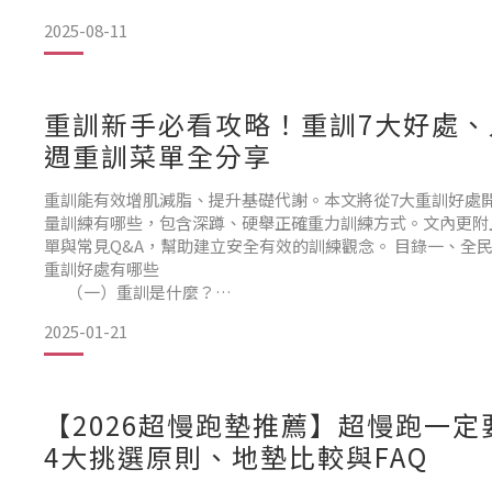
2. 知道自己在練什麼嗎？主要背部肌群介紹
2025-08-11
3. 練背的5大好處：改善姿勢、減脂、強化核心一次搞懂！
4. 女生也適合！3個背肌訓練
重訓新手必看攻略！重訓7大好處、
週重訓菜單全分享
重訓能有效增肌減脂、提升基礎代謝。本文將從7大重訓好處
量訓練有哪些，包含深蹲、硬舉正確重力訓練方式。文內更附
單與常見Q&A，幫助建立安全有效的訓練觀念。 目錄一、全
重訓好處有哪些
（一）重訓是什麼？
（二）重訓好處有哪些？
2025-01-21
二、重量訓練有哪些動作？新手友善重訓動作一次看！
重訓動作 1. 深蹲（Squat）
重訓動作 2. 二頭彎舉（Bicep Curl）
重訓動作 3. 啞鈴俯身划船（Bent
【2026超慢跑墊推薦】超慢跑一
4大挑選原則、地墊比較與FAQ