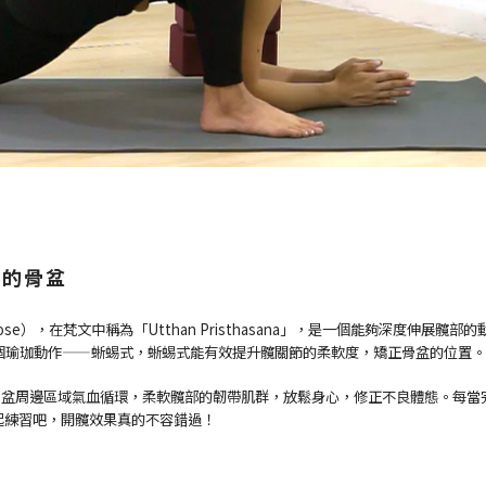
去的骨盆
ard Pose），在梵文中稱為「Utthan Pristhasana」，是一個能夠深度伸展髖
個瑜珈動作——蜥蜴式，蜥蜴式能有效提升髖關節的柔軟度，矯正骨盆的位置。
骨盆周邊區域氣血循環，柔軟髖部的韌帶肌群，放鬆身心，修正不良體態。每當
 一起練習吧，開髖效果真的不容錯過！