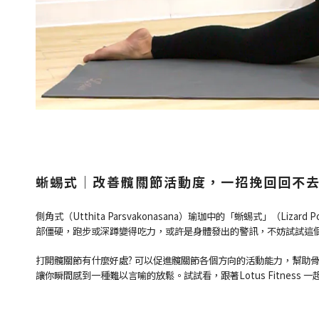
蜥蜴式｜改善髖關節活動度，一招挽回回不
側角式（Utthita Parsvakonasana）瑜珈中的「蜥蜴式」（Liz
部僵硬，跑步或深蹲變得吃力，或許是身體發出的警訊，不妨試試這
打開髖關節有什麼好處? 可以促進髖關節各個方向的活動能力，幫助
讓你瞬間感到一種難以言喻的放鬆。試試看，跟著Lotus Fitness