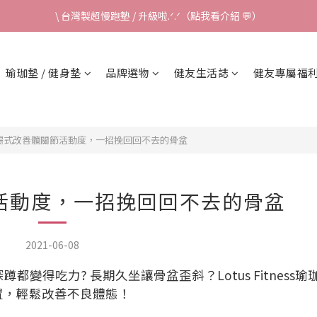
\ 台灣製超慢跑墊 / 升級啦.ᐟ.ᐟ（點我看介紹 💬）
\ 台灣製超慢跑墊 / 升級啦.ᐟ.ᐟ（點我看介紹 💬）
✈ 港澳免運｜滿HK$1,239免運 (指定商品)
瑜珈墊 / 健身墊
品牌選物
健友生活誌
健友專屬福
\ 台灣製超慢跑墊 / 升級啦.ᐟ.ᐟ（點我看介紹 💬）
蜴式改善髖關節活動度，一招挽回回不去的骨盆
活動度，一招挽回回不去的骨盆
2021-06-08
都變得吃力? 長期久坐讓骨盆歪斜？Lotus Fitness
置，輕鬆改善不良體態！