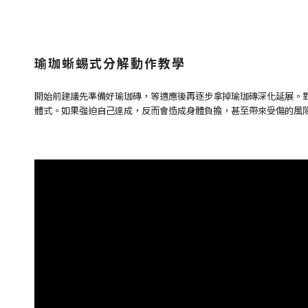
瑜珈蜥蜴式分解動作教學
開始前建議先準備好瑜珈磚，等適應後再逐步拿掉瑜珈磚深化延展。
體式。如果強迫自己達成，反而會造成身體負擔，甚至帶來受傷的風險