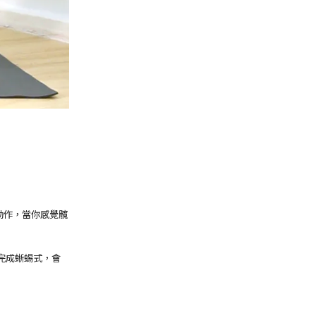
部的動作，當你感覺髖
完成蜥蜴式，會