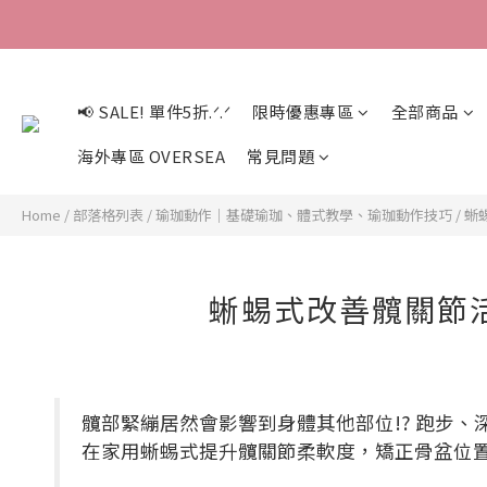
📢 SALE! 單件5折.ᐟ.ᐟ
限時優惠專區
全部商品
海外專區 OVERSEA
常見問題
Home
/
部落格列表
/
瑜珈動作｜基礎瑜珈、體式教學、瑜珈動作技巧
/
蜥
蜥蜴式改善髖關節
髖部緊繃居然會影響到身體其他部位!? 跑步、深蹲
在家用蜥蜴式提升髖關節柔軟度，矯正骨盆位