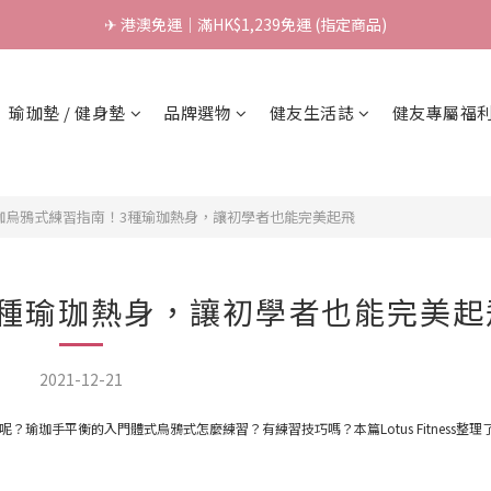
\ 台灣製超慢跑墊 / 升級啦.ᐟ.ᐟ（點我看介紹 💬）
✈ 港澳免運｜滿HK$1,239免運 (指定商品)
\ 台灣製超慢跑墊 / 升級啦.ᐟ.ᐟ（點我看介紹 💬）
瑜珈墊 / 健身墊
品牌選物
健友生活誌
健友專屬福
珈烏鴉式練習指南！3種瑜珈熱身，讓初學者也能完美起飛
3種瑜珈熱身，讓初學者也能完美起
2021-12-21
珈手平衡的入門體式烏鴉式怎麼練習？有練習技巧嗎？本篇Lotus Fitness整理