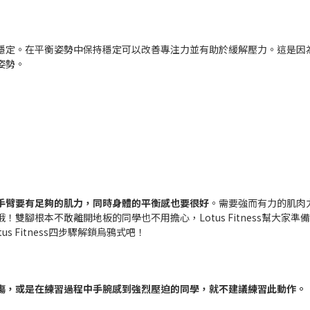
穩定。在平衡姿勢中保持穩定可以改善專注力並有助於緩解壓力。這是因
姿勢。
手臂要有足夠的肌力，同時身體的平衡感也要很好
。需要強而有力的肌肉
腳根本不敢離開地板的同學也不用擔心，Lotus Fitness幫大家準
 Fitness四步驟解鎖烏鴉式吧！
傷，或是在練習過程中手腕感到強烈壓迫的同學，就不建議練習此動作
。