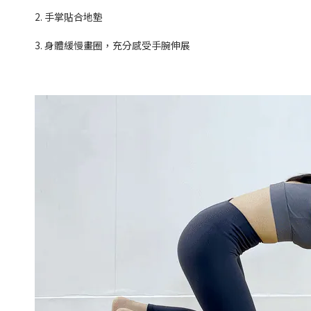
2. 手掌貼合地墊
3. 身體緩慢畫圈，充分感受手腕伸展