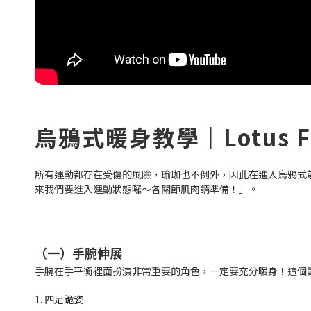
烏鴉式暖身教學｜Lotus 
所有運動都存在受傷的風險，瑜珈也不例外，因此在進入烏鴉式
來我們要進入運動狀態囉～各關節肌肉請準備！」。
（一）手腕伸展
手腕在手平衡裡面扮演非常重要的角色，一定要充分暖身！這個
1.
四足跪姿