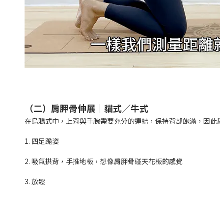
（二）肩胛骨伸展｜貓式／牛式
在烏鴉式中，上背與手腕需要充分的連結，保持背部飽滿，因此肩
1. 四足跪姿
2. 吸氣拱背，手推地板，想像肩胛骨碰天花板的感覺
3. 放鬆