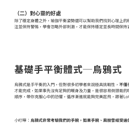
（二）對心靈的好處
除了穩定身體之外，瑜伽平衡姿勢還可以幫助我們找到心理上的
注並保持警惕，學會忽略外部刺激，才能保持穩定並長時間保持
基礎手平衡體式─烏鴉式
烏鴉式是手平衡的入門，但對很多初學者來說極具挑戰性，
不僅
才能完成，如果事先沒有足夠的暖身及力量，是很容易倒頭栽的哦！雙
順序，帶你克服心中的恐懼，循序漸進就能夠完美起飛，跟著Lotus
小叮嚀：
烏鴉式非常考驗我們的手腕，
如果手腕、肩膀曾經受過