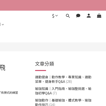
$
利
文章分類
飛
運動健身｜動作教學、專業知識、運動
菜單、健身新手Q&A
(28)
瑜珈知識｜入門指南、瑜珈墊挑選、瑜
了烏鴉式的練習
珈初學Q&A
(7)
瑜珈動作｜基礎瑜珈、體式教學、瑜珈
動作技巧
(14)