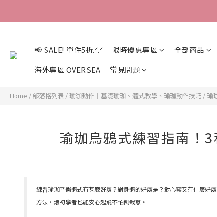
📢 SALE! 單件5折.ᐟ.ᐟ
限時優惠專區
全部商品
海外專區 OVERSEA
常見問題
Home
/
部落格列表
/
瑜珈動作｜基礎瑜珈、體式教學、瑜珈動作技巧
/
瑜
瑜珈烏鴉式練習指南！
練習瑜珈平衡體式有甚麼好處？對身體的好處是？對心靈又有什麼好處呢？瑜
方法，讓初學者也能安心起飛不怕倒栽蔥。