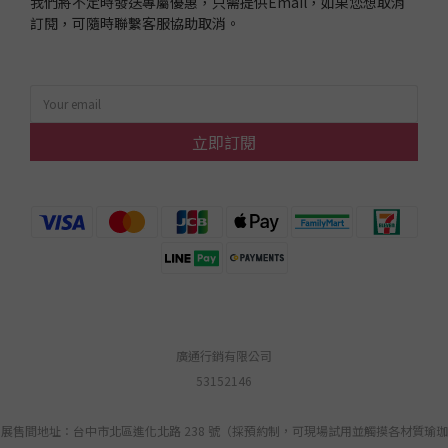
我們將不定時發送專屬優惠，只需提供Email，如果您想取消
訂閱，可隨時聯繫客服協助取消。
立即訂閱
廣通行銷有限公司
53152146
展售間地址：台中市北區進化北路 238 號（採預約制，可現場試用並觸摸各材質瑜珈