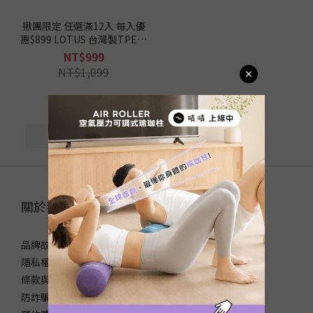
揪團限定 任選滿12入 每入優
惠$899 LOTUS 台灣製TPE摺
疊瑜珈健身墊 6mm 超慢跑墊
NT$999
附收納袋
NT$1,099
關於我們｜ABOUT LOTUS
品牌故事
隱私權政策
條款與細則
防詐騙宣導