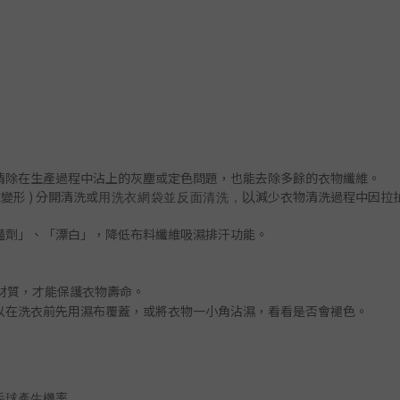
清除在生產過程中沾上的灰塵或定色問題
，
也能去除多餘的衣物纖維。
變形 )
分開清洗或
減少衣物清洗過程中因拉
以
用洗衣網袋並
反面清洗
，
豔劑」
、「漂白」，降低布料纖維吸濕排汗功能
。
材質，才能保護衣物壽命。
以在洗衣前先用濕布覆蓋，或將衣物一小角沾濕，看看是否會褪色
。
毛球產生機率。