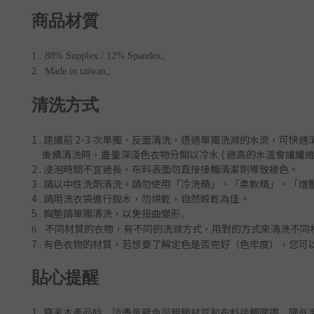
商品材質
1 . 88% Supplex / 12% Spandex。
2 . Made in taiwan。
清洗方式
1 . 建議前 2-3 次單獨、反
面清洗
，
透過單獨洗滌的水流，可快速
後續清洗時
，盡量深淺色衣物分開以冷水 ( 過
高的水溫會讓纖維
2 . 浸泡時間不宜過長，布料表面勿直接接觸清潔劑導致褪色。
3 . 請以中性洗劑清洗。請勿使用「冷洗精」、「柔軟精」
、「增
4 . 請用洗衣袋進行脫水，勿烘乾，自然晾乾為佳。
5 . 胸墊請單獨清洗，以免扭曲變形
。
不同材質的衣物，有不同的洗滌方式，用對的方式來清洗不同
6 .
7 .
有色衣物的材質，若想要了解定色是否完好（色牢度），您可
貼心提醒
1 .
穿著本產品時，請盡量避免與粗糙材質和布料接觸摩擦，降低