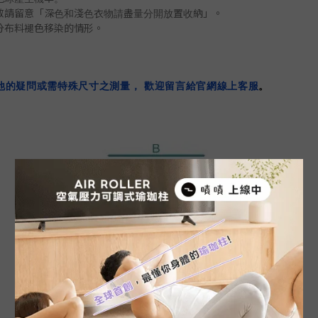
「
」
敬請留意
深色和淺色衣物請盡量分開放置收納
。
分布料褪色移染的
情形
。
他的疑問或需特殊尺寸之測量， 歡迎留言給官網線上客服
。