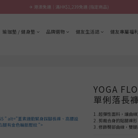
\ 台灣製超慢跑墊 / 升級啦.ᐟ.ᐟ（點我看介紹 💬）
✈ 港澳免運｜滿HK$1,239免運 (指定商品)
\ 台灣製超慢跑墊 / 升級啦.ᐟ.ᐟ（點我看介紹 💬）
瑜珈墊 / 健身墊
品牌選物
健友生活誌
健友專屬福
YOGA FLO
單俐落長褲 -
1 . 超彈性面料，讓曲
2 . 剪裁合身的貼腿
3 . 修飾臀部曲線，雙