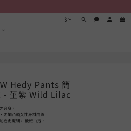
$
立即購買
利
W Hedy Pants 簡
 堇紫 Wild Lilac
線更合身。
褲形，更加凸顯女性身材曲線。
腿耐看更纖細， 優雅百搭。