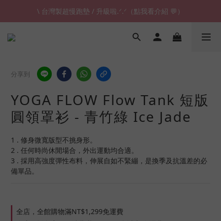
\ 台灣製超慢跑墊 / 升級啦.ᐟ.ᐟ（點我看介紹 💬）
\ 台灣製超慢跑墊 / 升級啦.ᐟ.ᐟ（點我看介紹 💬）
✈ 港澳免運｜滿HK$1,239免運 (指定商品)
\ 台灣製超慢跑墊 / 升級啦.ᐟ.ᐟ（點我看介紹 💬）
分享到
YOGA FLOW Flow Tank 短版
圓領罩衫 - 青竹綠 Ice Jade
1 . 修身微寬版型不挑身形。
2 . 任何時尚休閒場合，外出運動均合適。
3 . 採用高強度彈性布料，伸展自如不緊繃，是換季及抗溫差的必
備單品。
全店，全館購物滿NT$1,299免運費