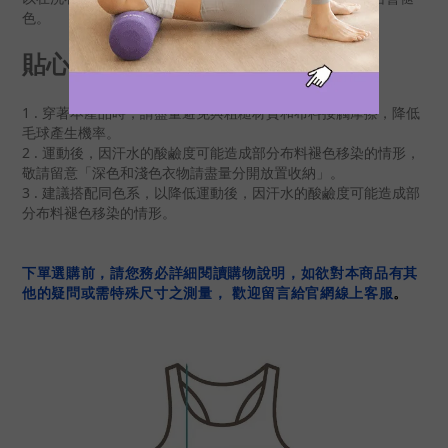
以在洗衣前先用濕布覆蓋，或將衣物一小角沾濕，看看是否會褪
色
。
貼心提醒
1 .
穿著本產品時，請盡量避免與粗糙材質和布料接觸摩擦，降低
毛球產生機率。
2 .
運動後，
因汗水的酸鹼度可能造成部分布料褪色移染的情形，
「
」
敬請留意
深色和淺色衣物請盡量分開放置收納
。
3 . 建議搭配同色系，
以降低
運動後，
因汗水的酸鹼度可能造成部
分布料褪色移染的
情形
。
下單選購前，請您務必詳細閱讀購物說明，如欲對本商品有其
他的疑問或需特殊尺寸之測量， 歡迎留言給官網線上客服
。