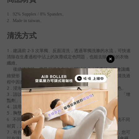
商品材質
1 . 92% Supplex / 8% Spandex。
2 . Made in taiwan。
清洗方式
1 . 建議前 2-3 次單獨、反
面清洗
，
透過單獨洗滌的水流，可快速
清除在生產過程中沾上的灰塵或定色問題
，
也能去除多餘的衣物
纖維。
後續清洗時
，盡量深淺色衣物分開以冷水 ( 過
高的水溫會讓纖維
變形 )
分開清洗或
減少衣物清洗過程
以
用洗衣網袋並
反面清洗
，
中因拉扯而產生毀損。
2 . 浸泡時間不宜過長，布料表面勿直接接觸清潔劑導致褪色。
3 . 請以中性洗劑清洗。請勿使用「冷洗精」、「柔軟精」
、「增
豔劑」
、「漂白」，降低布料纖維吸濕排汗功能
。
4 . 請用洗衣袋進行脫水，勿烘乾，自然晾乾為佳。
5 . 胸墊請單獨清洗，以免扭曲變形
。
不同材質的衣物，有不同的洗滌方式，用對的方式來清洗不同
6 .
材質，才能保護衣物壽命。
7 .
有色衣物的材質，若想要了解定色是否完好（色牢度），您可