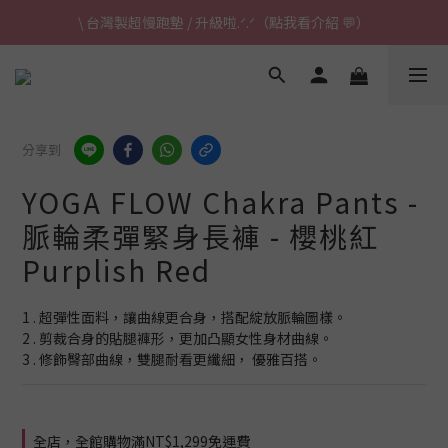
\ 台灣製超慢跑墊 / 升級啦.ᐟ.ᐟ（點我看介紹 💬）
\ 台灣製超慢跑墊 / 升級啦.ᐟ.ᐟ（點我看介紹 💬）
✈ 港澳免運｜滿HK$1,239免運 (指定商品)
\ 台灣製超慢跑墊 / 升級啦.ᐟ.ᐟ（點我看介紹 💬）
分享到
YOGA FLOW Chakra Pants -
脈輪柔彈緊身長褲 - 櫻桃紅
Purplish Red
1 . 超彈性面料，讓曲線更合身，搭配綻放脈輪圖樣。
2 . 剪裁合身的貼腿褲形，更加凸顯女性身材曲線。
3 . 修飾臀部曲線，雙腿耐看更纖細， 優雅百搭。
全店，全館購物滿NT$1,299免運費