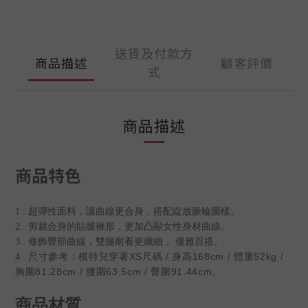
送貨及付款方
商品描述
顧客評價
式
商品描述
商品特色
1 . 超彈性面料，讓曲線更合身，搭配綻放脈輪圖樣。
2 . 剪裁合身的貼腿褲形，更加凸顯女性身材曲線。
3 . 修飾臀部曲線，雙腿耐看更纖細， 優雅百搭。
尺寸參考：模特兒穿著XS尺碼 / 身高168cm / 體重52kg /
4 .
胸圍81.28cm / 腰圍63.5cm / 臀圍91.44cm。
商品材質