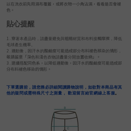
以在洗衣前先用濕布覆蓋，或將衣物一小角沾濕，看看是否會褪
色
。
貼心提醒
1 .
穿著本產品時，請盡量避免與粗糙材質和布料接觸摩擦，降低
毛球產生機率。
2 .
運動後，
因汗水的酸鹼度可能造成部分布料褪色移染的情形，
「
」
敬請留意
深色和淺色衣物請盡量分開放置收納
。
3 . 建議搭配同色系，
以降低
運動後，
因汗水的酸鹼度可能造成部
分布料褪色移染的
情形
。
下單選購前，請您務必詳細閱讀購物說明，如欲對本商品有其
他的疑問或需特殊尺寸之測量， 歡迎留言給官網線上客服
。