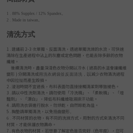
1 . 88% Supplex / 12% Spandex。
2 . Made in taiwan。
清洗方式
1 . 建議前 2-3 次單獨、反
面清洗
，
透過單獨洗滌的水流，可快速
清除在生產過程中沾上的灰塵或定色問題
，
也能去除多餘的衣物
纖維。
後續清洗時
，盡量深淺色衣物分開以冷水 ( 過
高的水溫會讓纖維
變形 )
分開清洗或
減少衣物清洗過程
以
用洗衣網袋並
反面清洗
，
中因拉扯而產生毀損。
2 . 浸泡時間不宜過長，布料表面勿直接接觸清潔劑導致褪色。
3 . 請以中性洗劑清洗。請勿使用「冷洗精」、「柔軟精」
、「增
豔劑」
、「漂白」，降低布料纖維吸濕排汗功能
。
4 . 請用洗衣袋進行脫水，勿烘乾，自然晾乾為佳。
5 . 胸墊請單獨清洗，以免扭曲變形
。
不同材質的衣物，有不同的洗滌方式，用對的方式來清洗不同
6 .
材質，才能保護衣物壽命。
7 .
有色衣物的材質，若想要了解定色是否完好（色牢度），您可