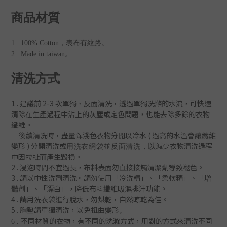
商品材質
1 . 100% Cotton，表布有紋路
。
2 . Made in taiwan。
清洗方式
1 . 建議前 2-3 次單獨、反
面清洗
，
透過單獨洗滌的水流，可快速
清除在生產過程中沾上的灰塵或定色問題
，
也能去除多餘的衣物
纖維。
後續清洗時
，盡量深淺色衣物分開以冷水 ( 過
高的水溫會讓纖維
變形 )
分開清洗或
減少衣物清洗過程
以
用洗衣網袋並
反面清洗
，
中因拉扯而產生毀損。
2 . 浸泡時間不宜過長，布料表面勿直接接觸清潔劑導致褪色。
3 . 請以中性洗劑清洗。請勿使用「冷洗精」、「柔軟精」
、「增
豔劑」
、「漂白」，降低布料纖維吸濕排汗功能
。
4 . 請用洗衣袋進行脫水，勿烘乾，自然晾乾為佳。
5 . 胸墊請單獨清洗，以免扭曲變形
。
不同材質的衣物，有不同的洗滌方式，用對的方式來清洗不同
6 .