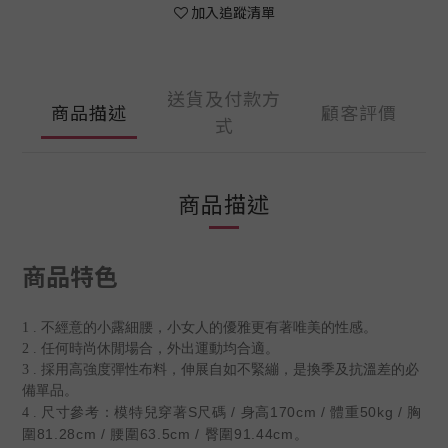
加入追蹤清單
送貨及付款方
商品描述
顧客評價
式
商品描述
商品特色
1 . 不經意的小露細腰，小女人的優雅更有著唯美的性感。
2 . 任何時尚休閒場合，外出運動均合適。
3 . 採用高強度彈性布料，伸展自如不緊繃，是換季及抗溫差的必
備單品。
尺寸參考：模特兒穿著S尺碼 / 身高170cm / 體重50kg / 胸
4 .
圍81.28cm / 腰圍63.5cm / 臀圍91.44cm。