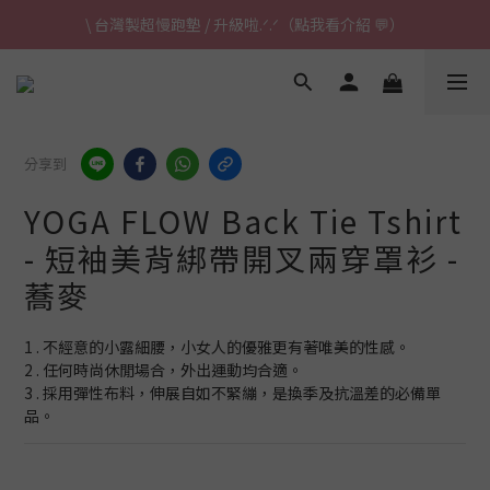
\ 台灣製超慢跑墊 / 升級啦.ᐟ.ᐟ（點我看介紹 💬）
\ 台灣製超慢跑墊 / 升級啦.ᐟ.ᐟ（點我看介紹 💬）
✈ 港澳免運｜滿HK$1,239免運 (指定商品)
\ 台灣製超慢跑墊 / 升級啦.ᐟ.ᐟ（點我看介紹 💬）
分享到
YOGA FLOW Back Tie Tshirt
- 短袖美背綁帶開叉兩穿罩衫 -
蕎麥
1 . 不經意的小露細腰，小女人的優雅更有著唯美的性感。
2 . 任何時尚休閒場合，外出運動均合適。
3 . 採用彈性布料，伸展自如不緊繃，是換季及抗溫差的必備單
品。