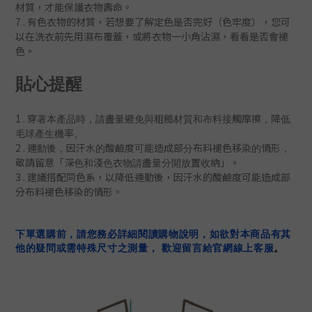
材質，才能保護衣物壽命。
7 .
有色衣物的材質，若想要了解定色是否完好（色牢度），您可
以在洗衣前先用濕布覆蓋，或將衣物一小角沾濕，看看是否會褪
色
。
貼心提醒
1 .
穿著本產品時，請盡量避免與粗糙材質和布料接觸摩擦，降低
毛球產生機率。
2 .
運動後，
因汗水的酸鹼度可能造成部分布料褪色移染的情形，
「
」
敬請留意
深色和淺色衣物請盡量分開放置收納
。
3 . 建議搭配同色系，
以降低
運動後，
因汗水的酸鹼度可能造成部
分布料褪色移染的
情形
。
下單選購前，請您務必詳細閱讀購物說明，如欲對本商品有其
他的疑問或需特殊尺寸之測量， 歡迎留言給官網線上客服
。