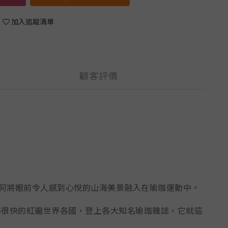
加入追蹤清單
顧客評價
心想如何將眼前令人感到心悅的山海美景融入在瑜珈運動中。
LAB很快的紅遍世界各國，登上各大知名瑜珈雜誌，它就這