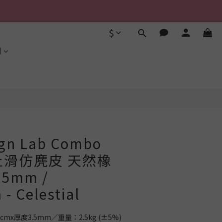
$
立即購買
利
ign Lab Combo
濕止滑仿麂皮 天然橡
5mm /
- Celestial
mx厚度3.5mm／重量：2.5kg (±5%)