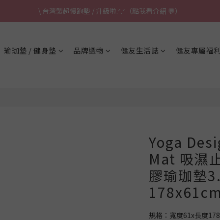
\ 台灣製超慢跑墊 / 升級啦.ᐟ.ᐟ（點我看介紹 💬）
\ 台灣製超慢跑墊 / 升級啦.ᐟ.ᐟ（點我看介紹 💬）
✈ 港澳免運｜滿HK$1,239免運 (指定商品)
瑜珈墊 / 健身墊
品牌選物
健友生活誌
健友專屬福
\ 台灣製超慢跑墊 / 升級啦.ᐟ.ᐟ（點我看介紹 💬）
Yoga Des
Mat 吸
膠瑜珈墊3.
178x61cm 
規格：寬度61x長度178c