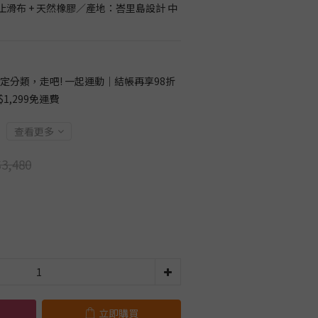
滑布 + 天然橡膠／產地：峇里島設計 中
定分類，走吧! 一起運動｜結帳再享98折
1,299免運費
查看更多
3,480
立即購買