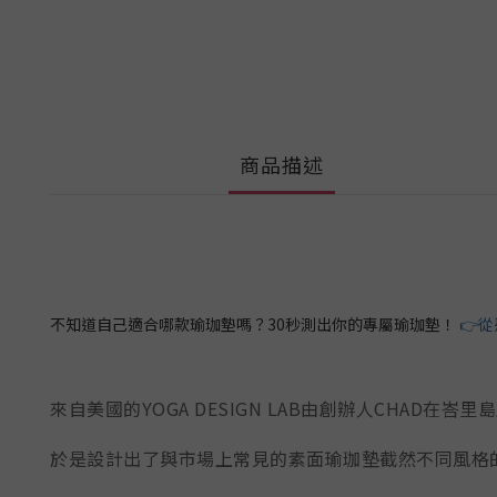
商品描述
不知道自己適合哪款瑜珈墊嗎？30秒測出你的專屬瑜珈墊！
👉
來自美國的YOGA DESIGN LAB由創辦人CH
於是設計出了與市場上常見的素面瑜珈墊截然不同風格的亮