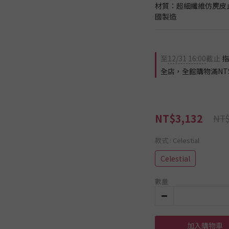
材質：超細纖維仿麂皮止
國製造
至
12/31 16:00
截止
指
全店，全館購物滿NT$
NT$3,132
NT$
款式
: Celestial
Celestial
數量
加入購物車