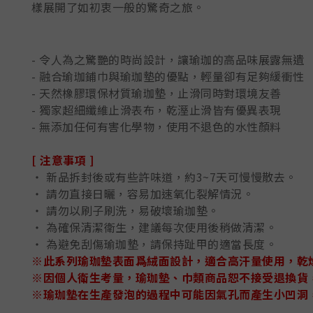
樣展開了如初衷一般的驚奇之旅。
- 令人為之驚艷的時尚設計，讓瑜珈的高品味展露無遺
- 融合瑜珈鋪巾與瑜珈墊的優點，輕量卻有足夠緩衝性
- 天然橡膠環保材質瑜珈墊，止滑同時對環境友善
- 獨家超細纖維止滑表布，乾溼止滑皆有優異表現
- 無添加任何有害化學物，使用不退色的水性顏料
[ 注意事項 ]
‧ 新品拆封後或有些許味道，約3~7天可慢慢散去。
‧ 請勿直接日曬，容易加速氧化裂解情況。
‧ 請勿以刷子刷洗，易破壞瑜珈墊。
‧ 為確保清潔衛生，建議每次使用後稍做清潔。
‧ 為避免刮傷瑜珈墊，請保持趾甲的適當長度。
※此系列瑜珈墊表面爲絨面設計，適合高汗量使用，乾
※因個人衛生考量，瑜珈墊、巾類商品恕不接受退換貨
※瑜珈墊在生產發泡的過程中可能因氣孔而產生小凹洞