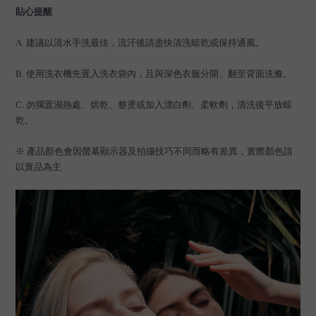
貼心提醒
A.
建議以清水手洗最佳，流汗後請盡快清洗晾乾或保持通風。
B.
使用洗衣機先置入洗衣袋內，且與深色衣服分開、翻至背面洗滌。
C.
勿擱置濕熱處、烘乾、整燙或加入漂白劑、柔軟劑，清洗後平放晾
乾。
※ 產品顏色會因螢幕顯示器及拍攝技巧不同而略有差異，實際顏色請
以實品為主