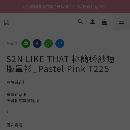
\ 台灣製超慢跑墊 / 升級啦.ᐟ.ᐟ（點我看介紹 💬）
✈ 港澳免運｜滿HK$1,239免運 (指定商品)
\ 台灣製超慢跑墊 / 升級啦.ᐟ.ᐟ（點我看介紹 💬）
分享到
S2N LIKE THAT 極簡透紗短
版罩衫_Pastel Pink T225
零觸感布料
當雪花落下
被融化的其實是我
/
層次透膚