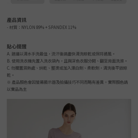
產品資訊
-
材質：NYLON 89% + SPANDEX 11%
貼心提醒
A.
建議以清水手洗最佳，流汗後請盡快清洗晾乾或保持通風。
B.
使用洗衣機先置入洗衣袋內，且與深色衣服分開、翻至背面洗滌。
C.
勿擱置濕熱處、烘乾、整燙或加入漂白劑、柔軟劑，清洗後平放晾
乾。
※
產品顏色會因螢幕顯示器及拍攝技巧不同而略有差異，實際顏色請
以實品為主