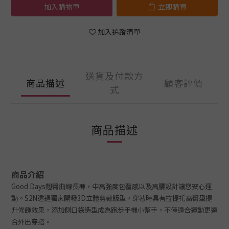
加入購物車
立即購買
加入追蹤清單
送貨及付款方
商品描述
顧客評價
式
商品描述
商品介紹
Good Days
翹臀曲線長褲，中高強度包覆感以及高腰設計讓您安心運
動。S2N透過獨家開發3D立體剪裁版型，穿著時具有拉提托高臀型提
升修飾效果，添加側口袋造型成為跑步手機小幫手，不僅適合運動更適
合外出穿搭。