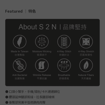
Featured │
特色
● 口袋小幫手，手機/錢包/卡片通通歸位
● 腰頭延伸腿部剪接，拉長腿部線條
● 後臀部完美半弧修飾肉肉臀