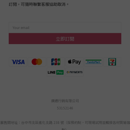
訂閱，可隨時聯繫客服協助取消。
立即訂閱
廣通行銷有限公司
53152146
展售間地址：台中市北區進化北路 238 號（採預約制，可現場試用並觸摸各材質瑜珈
墊）