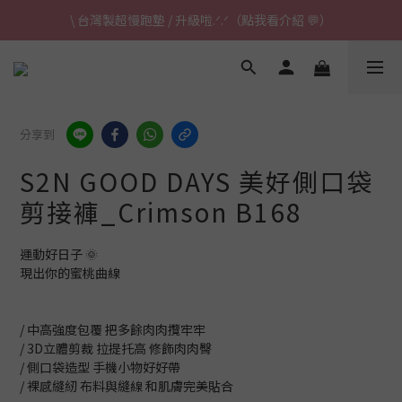
\ 台灣製超慢跑墊 / 升級啦.ᐟ.ᐟ（點我看介紹 💬）
\ 台灣製超慢跑墊 / 升級啦.ᐟ.ᐟ（點我看介紹 💬）
✈ 港澳免運｜滿HK$1,239免運 (指定商品)
\ 台灣製超慢跑墊 / 升級啦.ᐟ.ᐟ（點我看介紹 💬）
分享到
S2N GOOD DAYS 美好側口袋
剪接褲_Crimson B168
運動好日子 🌞
現出你的蜜桃曲線
/ 中高強度包覆 把多餘肉肉攬牢牢
/ 3D立體剪裁 拉提托高 修飾肉肉臀
/ 側口袋造型 手機小物好好帶
/ 裸感縫紉 布料與縫線 和肌膚完美貼合