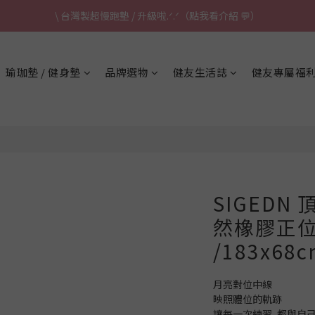
\ 台灣製超慢跑墊 / 升級啦.ᐟ.ᐟ（點我看介紹 💬）
\ 台灣製超慢跑墊 / 升級啦.ᐟ.ᐟ（點我看介紹 💬）
✈ 港澳免運｜滿HK$1,239免運 (指定商品)
瑜珈墊 / 健身墊
品牌選物
健友生活誌
健友專屬福
\ 台灣製超慢跑墊 / 升級啦.ᐟ.ᐟ（點我看介紹 💬）
SIGEDN
然橡膠正位
/183x68
月亮對位中線
映照體位的軌跡
讓每一次練習, 都與自己