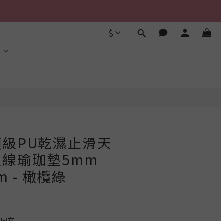
$
立即購買
利
 頂級PU乾濕止滑天
線瑜珈墊5mm
cm - 橄欖綠
同在.