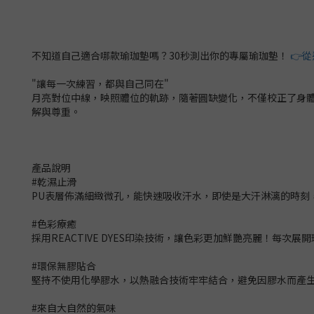
不知道自己適合哪款瑜珈墊嗎？30秒測出你的專屬瑜珈墊！
👉
"讓每一次練習，都與自己同在"
月亮對位中線，映照體位的軌跡，隨著圓缺變化，不僅校正了身
解與尊重。
產品說明
#乾濕止滑
PU表層佈滿細緻微孔，能快速吸收汗水，即使是大汗淋漓的時刻
#色彩療癒
採用REACTIVE DYES印染技術，讓色彩更加鮮艷亮麗！每次
#環保無膠貼合
堅持不使用化學膠水，以熱融合技術牢牢結合，避免因膠水而產
#來自大自然的氣味