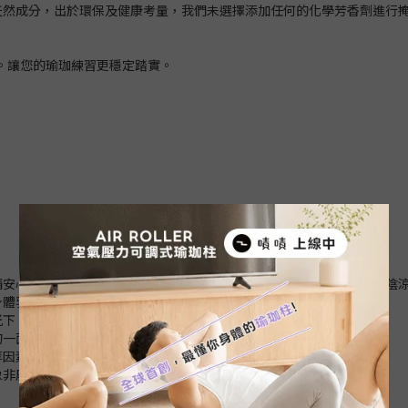
天然成分，出於環保及健康考量，我們未選擇添加任何的化學芳香劑進行
。讓您的瑜珈練習更穩定踏實。
安心使用。如對氣味比較敏感，可使用濕布輕輕擦拭表面，攤平放置陰涼
身體乳液、按摩油等。
光下，或存放潮濕、高溫處。
的一面朝外捲起收納，避免出現皺褶。
等因素產生色差，以實際商品顏色為主。
象非屬瑕疵。