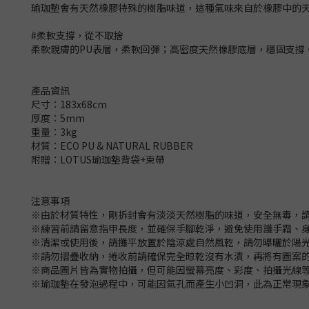
瑜珈墊會有天然橡膠特殊的樹脂味道，這種氣味來自於橡膠中的
#柔軟支撐，從不取捨
柔軟親膚的PU表層，柔軟回彈；高密度天然橡膠底層，穩固支撐
產品資訊
尺寸：183x68cm
厚度：5mm
重量：3kg
材質：ECO PU & NATURAL RUBBER
附贈：LOTUS瑜珈墊背袋+束帶
注意事項
※由於材質特性，剛拆封會有淡淡天然樹脂的味道，安全無毒，請
※練習前請留意指甲長度，並確保手腳乾淨，避免使用護手霜、
※清潔或使用後，請攤平放置於陰涼處自然風乾，請勿曝曬於陽
※請勿摺疊收納，捲收前請確保完全晾乾沒有水漬，再將有圖案
※商品圖片皆為實物拍攝，但可能因螢幕亮度、彩度、拍攝光線
※瑜珈墊在發泡過程中，可能因氣孔而產生小凹洞，此為正常現