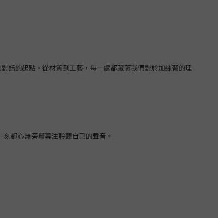
己對話的起點。從材質到工藝，每一處都藏著我們對於加練習的理
一刻都心無旁鶩專注聆聽自己的聲音。