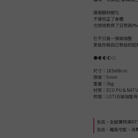
隨著圓缺變化
不僅校正了身體
也悄悄對齊了日常與內
它不只是一張瑜珈墊
更是你與自己對話的起
🌑🌒🌓🌔🌕
尺寸：183x68cm
厚度：5mm
重量：3kg
材質：ECO PU & NATU
附贈：LOTUS瑜珈墊
全店，全館購物滿NT$
全店，離島宅配，消費滿 