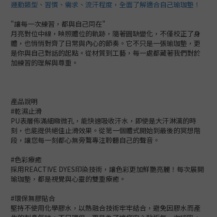
運動類型、習慣、需求、流汗程度，全面了解適合自己瑜珈墊！
"讓每一次練習，都與自己同在"
月亮對位中線，映照體位的軌跡，隨著圓缺變化，不僅校正了身
體，也悄悄對齊了日常與內心的節奏。它不只是一張瑜珈墊，更
是你與自己對話的起點。從材質到工藝，每一處都藏著我們對於
加練習的理解與尊重。
產品說明
#乾濕止滑
PU表層佈滿細緻微孔，能快速吸收汗水，即使是大汗淋漓的時
刻，也能提供絕佳止滑效果。從第一個體式開始到最後的冥想階
段，讓您每一刻都心無旁鶩專注聆聽自己的聲音。
#色彩療癒
採用REACTIVE DYES印染技術，讓色彩更加鮮艷亮麗！每次展開
瑜珈墊，都是視覺與心靈的雙重療癒。
#環保無膠貼合
堅持不使用化學膠水，以熱融合技術牢牢結合，避免因膠水而產