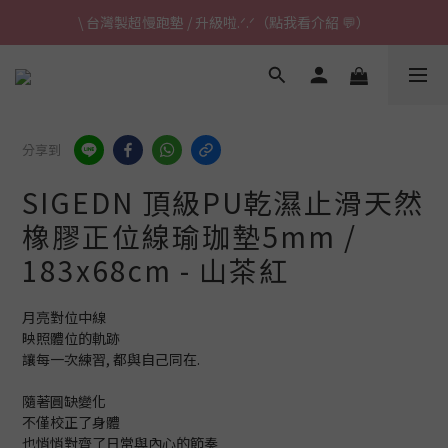
\ 台灣製超慢跑墊 / 升級啦.ᐟ.ᐟ（點我看介紹 💬）
\ 台灣製超慢跑墊 / 升級啦.ᐟ.ᐟ（點我看介紹 💬）
✈ 港澳免運｜滿HK$1,239免運 (指定商品)
\ 台灣製超慢跑墊 / 升級啦.ᐟ.ᐟ（點我看介紹 💬）
分享到
SIGEDN 頂級PU乾濕止滑天然
橡膠正位線瑜珈墊5mm /
183x68cm - 山茶紅
月亮對位中線
映照體位的軌跡
讓每一次練習, 都與自己同在.
隨著圓缺變化
不僅校正了身體
也悄悄對齊了日常與內心的節奏