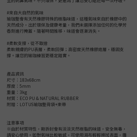
生的刺鼻氣味。不只環保，更是為了讓您安心貼近每一次呼吸。
#來自大自然的氣味
瑜珈墊會有天然橡膠特殊的樹脂味道，這種氣味來自於橡膠中的
天然成分，出於環保及健康考量，我們未選擇添加任何的化學芳
香劑進行掩蓋。隨著時間推移，味道會逐漸消失。
#柔軟支撐，從不取捨
柔軟親膚的PU表層，柔軟回彈；高密度天然橡膠底層，穩固支
撐。讓您的瑜珈練習更穩定踏實。
產品資訊
尺寸：183x68cm
厚度：5mm
重量：3kg
材質：ECO PU & NATURAL RUBBER
附贈：LOTUS瑜珈墊背袋+束帶
注意事項
※由於材質特性，剛拆封會有淡淡天然樹脂的味道，安全無毒，
請安心使用。如對氣味比較敏感，可使用濕布輕輕擦拭表面，攤