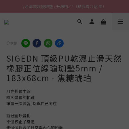
\ 台灣製超慢跑墊 / 升級啦.ᐟ.ᐟ（點我看介紹 💬）
\ 台灣製超慢跑墊 / 升級啦.ᐟ.ᐟ（點我看介紹 💬）
✈ 港澳免運｜滿HK$1,239免運 (指定商品)
\ 台灣製超慢跑墊 / 升級啦.ᐟ.ᐟ（點我看介紹 💬）
分享到
SIGEDN 頂級PU乾濕止滑天然
橡膠正位線瑜珈墊5mm /
183x68cm - 焦糖琥珀
月亮對位中線
映照體位的軌跡
讓每一次練習, 都與自己同在.
隨著圓缺變化
不僅校正了身體
也悄悄對齊了日常與內心的節奏