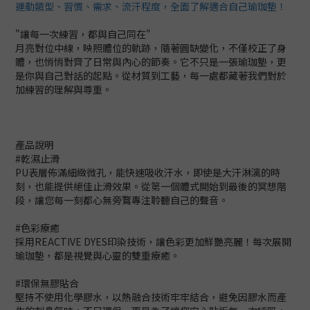
運動類型、習慣、需求、流汗程度，全面了解適合自己瑜珈墊！
"讓每一次練習，都與自己同在"
月亮對位中線，映照體位的軌跡，隨著圓缺變化，不僅校正了身
體，也悄悄對齊了日常與內心的節奏。它不只是一張瑜珈墊，更
是你與自己對話的起點。從材質到工藝，每一處都藏著我們對於
加練習的理解與尊重。
產品說明
#乾濕止滑
PU表層佈滿細緻微孔，能快速吸收汗水，即使是大汗淋漓的時
刻，也能提供絕佳止滑效果。從第一個體式開始到最後的冥想階
段，讓您每一刻都心無旁鶩專注聆聽自己的聲音。
#色彩療癒
採用REACTIVE DYES印染技術，讓色彩更加鮮艷亮麗！每次展開
瑜珈墊，都是視覺與心靈的雙重療癒。
#環保無膠貼合
堅持不使用化學膠水，以熱融合技術牢牢結合，避免因膠水而產