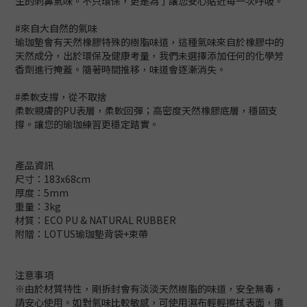
生的刺鼻氣味。不只環保，更是為了讓您安心貼近每一次呼吸。
#來自大自然的氣味
瑜珈墊會有天然橡膠特殊的樹脂味道，這種氣味來自於橡膠中的
天然成分，出於環保及健康考量，我們未選擇添加任何的化學芳
香劑進行掩蓋。隨著時間推移，味道會逐漸消失。
#柔軟支撐，從不取捨
柔軟親膚的PU表層，柔軟回彈；高密度天然橡膠底層，穩固支
撐。讓您的瑜珈練習更穩定踏實。
產品資訊
尺寸：183x68cm
厚度：5mm
重量：3kg
材質：ECO PU & NATURAL RUBBER
附贈：LOTUS瑜珈墊背袋+束帶
注意事項
※由於材質特性，剛拆封會有淡淡天然樹脂的味道，安全無毒，
請安心使用。如對氣味比較敏感，可使用濕布輕輕擦拭表面，攤