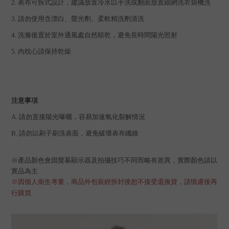
2. 表布可拆式設計，建議放置冷水以手洗或翻面放置細網洗衣袋機洗
3. 請勿使用含漂白、螢光劑、柔軟精洗劑清洗
4. 洗滌後置於室外通風處自然晾乾，避免長時間陽光照射
5. 內枕心請保持乾燥
注意事項
A. 請勿直接陽光曝曬，容易加速氧化裂解情況
B. 請勿以刷子刷洗表面，避免破壞表布纖維
※
產品顏色會因螢幕顯示器及拍攝技巧不同而略有差異，實際顏色請以
實品為主
※因個人衛生考量，商品外包裝經拆封後恕不接受退換貨，請慎慮後再
行購買