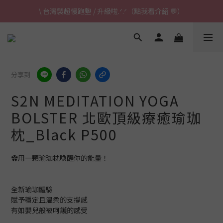
\ 台灣製超慢跑墊 / 升級啦.ᐟ.ᐟ（點我看介紹 💬）
\ 台灣製超慢跑墊 / 升級啦.ᐟ.ᐟ（點我看介紹 💬）
✈ 港澳免運｜滿HK$1,239免運 (指定商品)
\ 台灣製超慢跑墊 / 升級啦.ᐟ.ᐟ（點我看介紹 💬）
分享到
S2N MEDITATION YOGA
BOLSTER 北歐頂級療癒瑜珈
枕_Black P500
✿用一顆瑜珈枕喚醒你的能量！
全新瑜珈體驗
賦予穩定且溫柔的支撐感
有如嬰兒般被呵護的感受