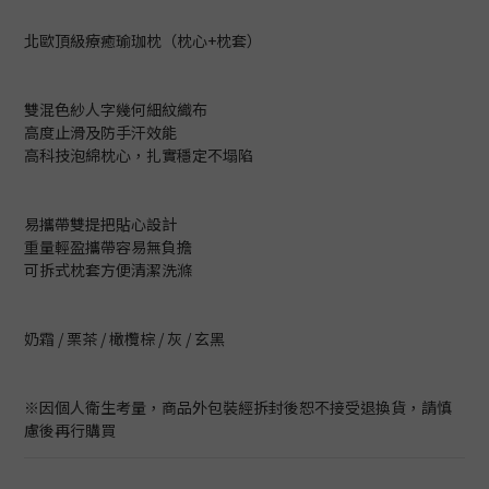
北歐頂級療癒瑜珈枕（枕心+枕套）
雙混色紗人字幾何細紋織布
高度止滑及防手汗效能
高科技泡綿枕心，扎實穩定不塌陷
易攜帶雙提把貼心設計
重量輕盈攜帶容易無負擔
可拆式枕套方便清潔洗滌
奶霜 / 栗茶 / 橄欖棕 / 灰 / 玄黑
※因個人衛生考量，商品外包裝經拆封後恕不接受退換貨，請慎
慮後再行購買