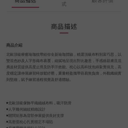
式
商品描述
商品介紹
北歐頂級療癒瑜珈枕帶給你全新瑜珈體驗，精選頂級布料別富巧思，以
雙混色紗及人字形織布裹覆，細膩地呈現出對比趣意，手感緻親膚且混
麂皮材質提供高度止滑及防手汗效能。枕心以高科技泡綿紮實填充，高
度穩定讓伸展練習時放鬆紓壓，重量輕盈攜帶容易無負擔，外觀纖細實
則堅緻，賦予練習過程視覺及舒適體驗。
◾北歐頂級傢飾平織細絨布料，吸汗防滑
◾
人字幾何細紋精緻設計
◾
開闊矩形為背部伸展提供良好支撐
◾
高密度枕心扎實穩定不塌陷