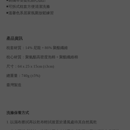
◾
易攜帶雙提把貼心設計
◾
可拆式枕套方便清潔洗滌
◾
溫馨色系居家氛圍放鬆練習
產品資訊
枕套材質：14% 尼龍 + 86% 聚酯纖維
枕心材質：聚氨酯高密度泡棉 + 聚酯纖維棉
尺寸
：
64 x 25 x 15cm (±3cm)
總重量
：
740g (±5%)
臺灣製造
洗滌保養方式
1. 以濕布擦拭再以乾布輕拭後置於通風處待其自然風乾