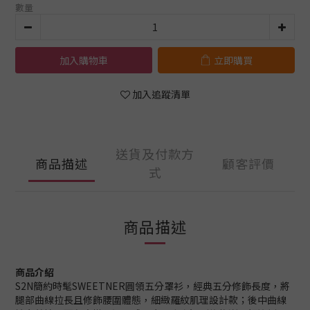
數量
加入購物車
立即購買
加入追蹤清單
送貨及付款方
商品描述
顧客評價
式
商品描述
商品介紹
S2N簡約時髦SWEETNER圓領五分罩衫，經典五分修飾長度，將
腿部曲線拉長且修飾腰圍體態，細緻羅紋肌理設計款；後中曲線