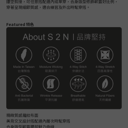
鏤空剪接，可任意搭配運內或單穿，合身版型修飾嶄露好比例，
穿著呈現細節質感，適合練習及外出時髦穿搭。
Featured 特色
精緻質感羅紋布面
美背交叉設計搭配運內層次時髦穿搭
合身版型嶄露腰部魅力曲線