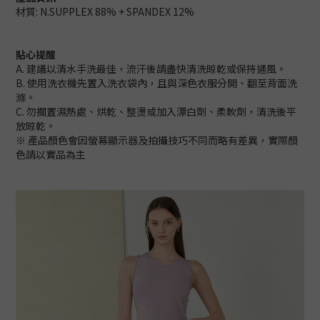
材質: N.SUPPLEX 88% + SPANDEX 12%
貼心提醒
A. 建議以清水手洗最佳，流汗後請盡快清洗晾乾或保持通風。
B. 使用洗衣機先置入洗衣袋內，且與深色衣服分開、翻至背面洗
滌。
C. 勿擱置濕熱處、烘乾、整燙或加入漂白劑、柔軟劑，清洗後平
放晾乾。
※ 產品顏色會因螢幕顯示器及拍攝技巧不同而略有差異，實際顏
色請以實品為主