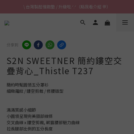
\ 台灣製超慢跑墊 / 升級啦.ᐟ.ᐟ（點我看介紹 💬）
\ 台灣製超慢跑墊 / 升級啦.ᐟ.ᐟ（點我看介紹 💬）
✈ 港澳免運｜滿HK$1,239免運 (指定商品)
\ 台灣製超慢跑墊 / 升級啦.ᐟ.ᐟ（點我看介紹 💬）
分享到
S2N SWEETNER 簡約鏤空交
疊背心_Thistle T237
簡約時髦圓領五分罩衫
細緻羅紋 / 鏤空剪裁 / 修腰版型
滿滿質感小細節
小圓領呈現完美頸部線條
交叉曲線 x 鏤空剪裁, 嶄露腰部魅力曲線
拉長腿部比例的五分長度