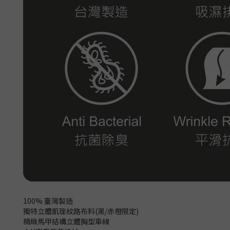
100% 臺灣製造
獨特立體肌理紋路布料(黑/赤橙限定)
精緻馬甲結構立體胸型車線