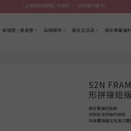
\ 台灣製超慢跑墊 / 升級啦.ᐟ.ᐟ（點我看介紹 💬）
✈ 港澳免運｜滿HK$1,239免運 (指定商品)
\ 台灣製超慢跑墊 / 升級啦.ᐟ.ᐟ（點我看介紹 💬）
瑜珈墊 / 健身墊
品牌選物
健友生活誌
健友專屬福
S2N FRA
形拼接短版_
褪去繁複的裝飾
純粹乾淨的幾何線條
為身體描繪出充滿立體