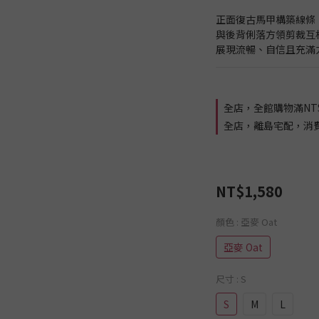
正面復古馬甲構築線條
與後背俐落方領剪裁互
展現流暢、自信且充滿
全店，全館購物滿NT$
全店，離島宅配，消費滿 
NT$1,580
顏色
: 亞麥 Oat
亞麥 Oat
尺寸
: S
S
M
L