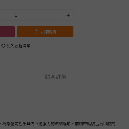
立即購買
加入追蹤清單
顧客評價
線條，為身體勾勒出具備立體張力的流暢廓形。前胸帶點復古馬甲感的