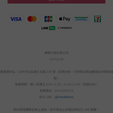
廣通行銷有限公司
53152146
展售間地址：台中市北區進化北路 238 號（採預約制，可現場試用並觸摸各材質瑜珈
墊）
營業時間：週一至週五 9:00-11:30 / 13:00-17:00（例假日休）
客服電話：04-22362079
官方 LINE：
@lotusfitness
預約現場體驗或線上諮詢，皆可透過上述電話與官方 LINE 聯繫。