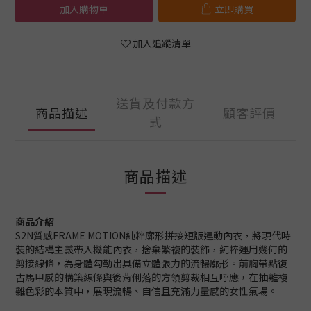
加入購物車
立即購買
加入追蹤清單
送貨及付款方
商品描述
顧客評價
式
商品描述
商品介紹
S2N質感FRAME MOTION純粹廓形拼接短版運動內衣，將現代時
裝的結構主義帶入機能內衣，捨棄繁複的裝飾，純粹運用幾何的
剪接線條，為身體勾勒出具備立體張力的流暢廓形。前胸帶點復
古馬甲感的構築線條與後背俐落的方領剪裁相互呼應，在抽離複
雜色彩的本質中，展現流暢、自信且充滿力量感的女性氣場。