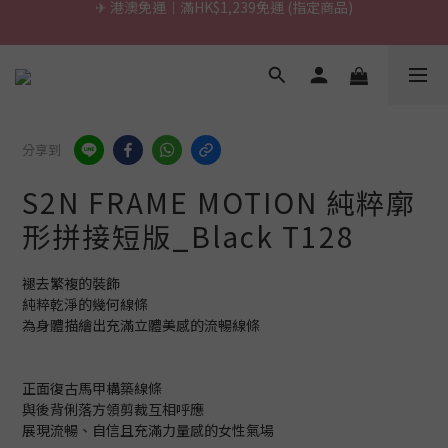
\ 台灣製超慢跑墊 / 升級啦.ᐟ.ᐟ（點我看介紹 💬）
\ 台灣製超慢跑墊 / 升級啦.ᐟ.ᐟ（點我看介紹 💬）
✈ 港澳免運｜滿HK$1,239免運 (指定商品)
\ 台灣製超慢跑墊 / 升級啦.ᐟ.ᐟ（點我看介紹 💬）
分享到
S2N FRAME MOTION 純粹廓
形拼接短版_Black T128
褪去繁複的裝飾
純粹乾淨的幾何線條
為身體描繪出充滿立體美感的流暢線條
正面復古馬甲構築線條
與後背俐落方領剪裁互相呼應
展現流暢、自信且充滿力量感的女性氣場