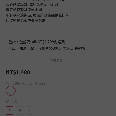
安心運動設計, 寬肩帶穩定不滑肩
零著感輕盈舒適無束縛
不對稱水滴造型, 展露肩頸纖細視覺比例
獨特剪裁溫柔包覆不緊勒​
全店，全館購物滿NT$1,299免運費
全店，離島宅配，消費滿 $5,000 (含以上)免運費
查看更多
NT$1,480
顏色
: 青碧 Horizon Green
尺寸
: S
S
M
L