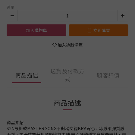
數量
加入購物車
立即購買
加入追蹤清單
送貨及付款方
商品描述
顧客評價
式
商品描述
商品介紹
S2N設計款MASTER SONG不對稱交錯BRA背心，冰感柔彈質感
面料，零著感穿著輕盈舒適無束縛;安心運動穩定寬肩帶設計，前