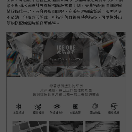
領不對稱水滴設計展露肩頸纖細視覺比例，美背搭配圓潤細緻肩
帶線條感十足，五分長度剛剛好，穿著呈現細節質感。版型合身
不緊勒，包覆身形剪裁​，打造俐落且獨具特色造型，可隨性外出
簡約搭配嶄露時髦穿著美學。