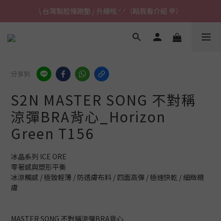
\ 台灣製超慢跑墊 / 升級啦.ᐟ.ᐟ（點我看介紹 💬）
\ 台灣製超慢跑墊 / 升級啦.ᐟ.ᐟ（點我看介紹 💬）
✈ 港澳免運｜滿HK$1,239免運 (指定商品)
\ 台灣製超慢跑墊 / 升級啦.ᐟ.ᐟ（點我看介紹 💬）
分享到
S2N MASTER SONG 不對稱
涼彈BRA背心_Horizon
Green T156
冰晶系列 ICE ORE
零著感與塑形平衡
冰涼觸感 / 極致輕薄 / 防透膚布料 / 四面高彈 / 極速快乾 / 細緻親
膚
MASTER SONG 不對稱涼彈BRA背心