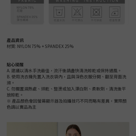
產品資訊
材質: NYLON 75% + SPANDEX 25%
貼心提醒
A. 建議以清水手洗最佳，流汗後請盡快清洗晾乾或保持通風。
B. 使用洗衣機先置入洗衣袋內，且與深色衣服分開、翻至背面洗
滌。
C. 勿擱置濕熱處、烘乾、整燙或加入漂白劑、柔軟劑，清洗後平
放晾乾。
※ 產品顏色會因螢幕顯示器及拍攝技巧不同而略有差異，實際顏
色請以實品為主