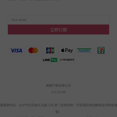
立即訂閱
廣通行銷有限公司
53152146
展售間地址：台中市北區進化北路 238 號（採預約制，可現場試用並觸摸各材質瑜珈
墊）