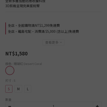
全新多層加壓防捲收腹科技
3D剪裁呈現完美蜜桃臀
全店，全館購物滿NT$1,299免運費
全店，離島宅配，消費滿 $5,000 (含以上)免運費
查看更多
NT$1,580
顏色
: 珊瑚紅 Desert Coral
尺寸
: S
S
M
L
數量