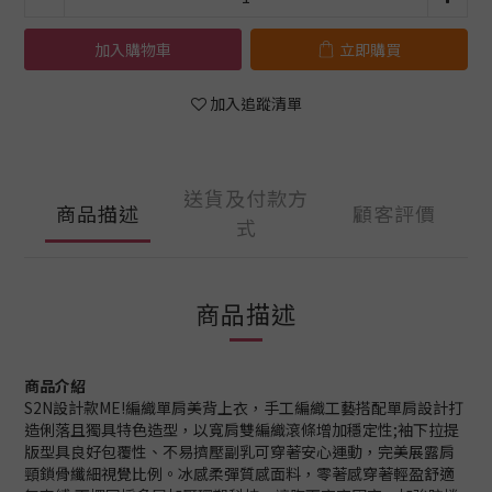
加入購物車
立即購買
加入追蹤清單
送貨及付款方
商品描述
顧客評價
式
商品描述
商品介紹
S2N設計款ME!編織單肩美背上衣，手工編織工藝搭配單肩設計打
造俐落且獨具特色造型，以寬肩雙編織滾條增加穩定性;袖下拉提
版型具良好包覆性、不易擠壓副乳可穿著安心運動，完美展露肩
頸鎖骨纖細視覺比例。冰感柔彈質感面料，零著感穿著輕盈舒適