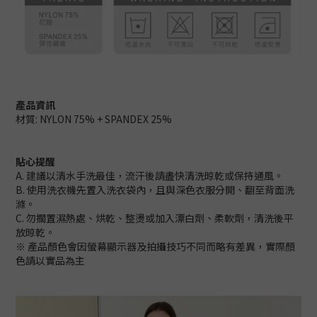
產品資訊
材質: NYLON 75% + SPANDEX 25%
貼心提醒
A. 建議以清水手洗最佳，流汗後請盡快清洗晾乾或保持通風。
B. 使用洗衣機先置入洗衣袋內，且與深色衣服分開、翻至背面洗
滌。
C. 勿擱置濕熱處、烘乾、整燙或加入漂白劑、柔軟劑，清洗後平
放晾乾。
※ 產品顏色會因螢幕顯示器及拍攝技巧不同而略有差異，實際顏
色請以實品為主