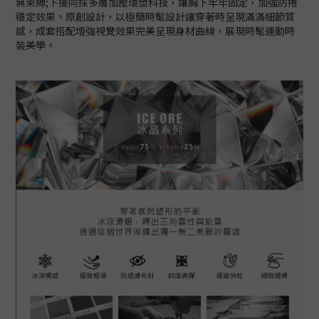
無束縛;下擺同採多層加壓環塑科技，讓胸下牢牢固定，加強防捲
穩定效果。原創設計，以極簡時髦設計讓穿著時呈現滿滿細節質
感，成套搭配增強視覺效果完美呈現身材曲線，展現時髦運動時
裝美學。