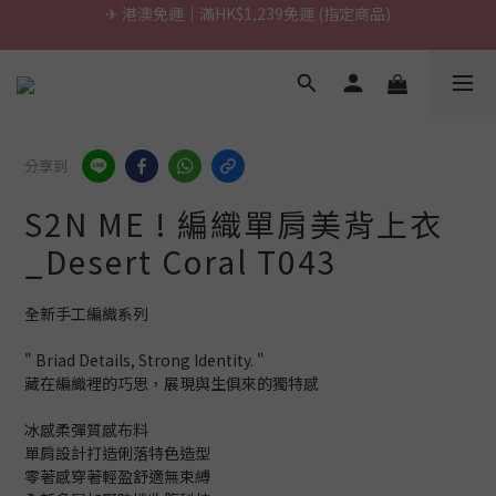
\ 台灣製超慢跑墊 / 升級啦.ᐟ.ᐟ（點我看介紹 💬）
\ 台灣製超慢跑墊 / 升級啦.ᐟ.ᐟ（點我看介紹 💬）
✈ 港澳免運｜滿HK$1,239免運 (指定商品)
\ 台灣製超慢跑墊 / 升級啦.ᐟ.ᐟ（點我看介紹 💬）
分享到
S2N ME ! 編織單肩美背上衣
_Desert Coral T043
全新手工編織系列
" Briad Details, Strong Identity. "
藏在編織裡的巧思，展現與生俱來的獨特感
冰感柔彈質感布料
單肩設計打造俐落特色造型
零著感穿著輕盈舒適無束縛