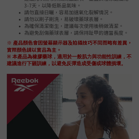
3-7天，以降低新品氣味。
請勿直接日曬，容易加速氧化裂解情況。
請勿以刷子刷洗，易破壞藥球表層。
為確保清潔衛生，建議每次使用後稍做清潔。
為避免刮傷藥球表層，請保持趾甲的適當長度。
※ 產品顏色會因螢幕顯示器及拍攝技巧不同而略有差異，
實際顏色請以實品為主。
※ 本產品為橡膠藥球，適用於一般肌力與功能性訓練，不
建議進行下砸訓練，以避免反彈造成受傷或球體損壞。