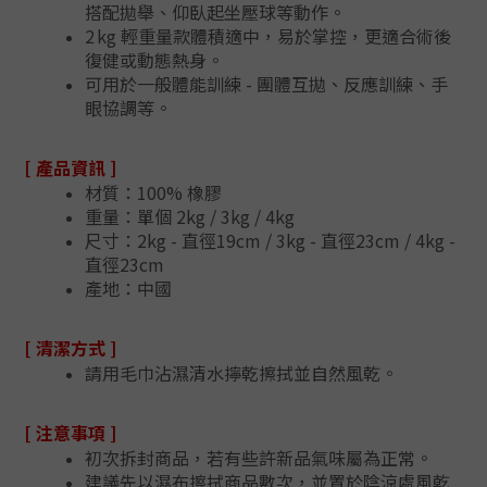
搭配拋舉、仰臥起坐壓球等動作。
2 kg 輕重量款體積適中，易於掌控，更適合術後
復健或動態熱身。
可用於一般體能訓練 - 團體互拋、反應訓練、手
眼協調等。
[ 產品資訊 ]
材質：100% 橡膠
重量：單個 2kg / 3kg / 4kg
尺寸：2kg - 直徑19cm / 3kg - 直徑23cm / 4kg -
直徑23cm
產地：中國
[ 清潔方式 ]
請用毛巾沾濕清水擰乾擦拭並自然風乾。
[ 注意事項 ]
初次拆封商品，若有些許新品氣味屬為正常。
建議先以濕布擦拭商品數次，並置於陰涼處風乾