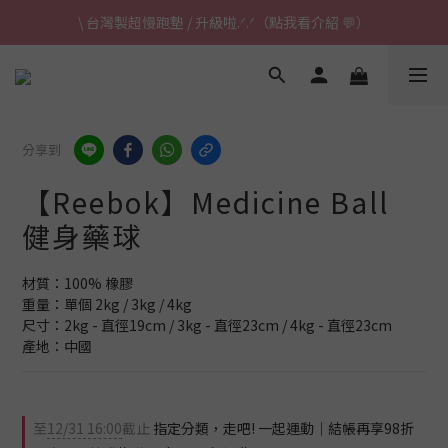
\ 台灣製超慢跑墊 / 升級啦.ᐟ.ᐟ（點我看介紹 💬）
\ 台灣製超慢跑墊 / 升級啦.ᐟ.ᐟ（點我看介紹 💬）
✈ 港澳免運｜滿HK$1,239免運 (指定商品)
\ 台灣製超慢跑墊 / 升級啦.ᐟ.ᐟ（點我看介紹 💬）
分享到
【Reebok】Medicine Ball
健身藥球
材質：100% 橡膠
重量：單個 2kg / 3kg / 4kg
尺寸：2kg - 直徑19cm / 3kg - 直徑23cm / 4kg - 直徑23cm
產地：中國
至
12/31 16:00
截止
指定分類，走吧! 一起運動｜結帳再享98折