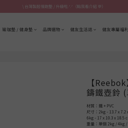
\ 台灣製超慢跑墊 / 升級啦.ᐟ.ᐟ（點我看介紹 💬）
\ 台灣製超慢跑墊 / 升級啦.ᐟ.ᐟ（點我看介紹 💬）
✈ 港澳免運｜滿HK$1,239免運 (指定商品)
瑜珈墊 / 健身墊
品牌選物
健友生活誌
健友專屬福
\ 台灣製超慢跑墊 / 升級啦.ᐟ.ᐟ（點我看介紹 💬）
【Reebok
鑄鐵壺鈴 (
材質：鐵 + PVC
尺寸：2kg - 13.7 x 7.2 x 
6kg - 17 x 10.3 x 18.5 
重量：單個 2kg / 4kg /