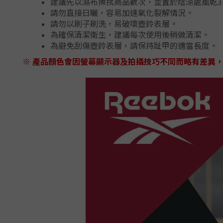
建議先以濕布擦拭商品數次，並置於陰涼處風乾3
請勿直接日曬，容易加速氧化裂解情況。
請勿以刷子刷洗，易破壞壺鈴表層。
為確保清潔衛生，建議每次使用後稍做清潔。
為避免刮傷壺鈴表層，請保持趾甲的適當長度。
※ 產品顏色會因螢幕顯示器及拍攝技巧不同而略有差異