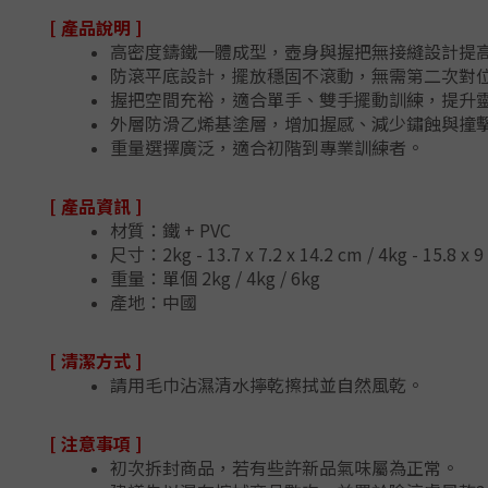
[ 產品說明 ]
高密度鑄鐵一體成型，壺身與握把無接縫設計提
防滾平底設計，擺放穩固不滾動，無需第二次對
握把空間充裕，適合單手、雙手擺動訓練，提升
外層防滑乙烯基塗層，增加握感、減少鏽蝕與撞
重量選擇廣泛，適合初階到專業訓練者。
[ 產品資訊 ]
材質：鐵 + PVC
尺寸：2kg - 13.7 x 7.2 x 14.2 cm / 4kg -
15.8 x 9
重量：單個 2kg / 4kg / 6kg
產地：中國
[ 清潔方式 ]
請用毛巾沾濕清水擰乾擦拭並自然風乾。
[ 注意事項 ]
初次拆封商品，若有些許新品氣味屬為正常。