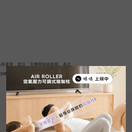
品等退貨，皆以「完整開箱錄影檔」為主。
快轉或剪輯痕跡皆無法受理。）