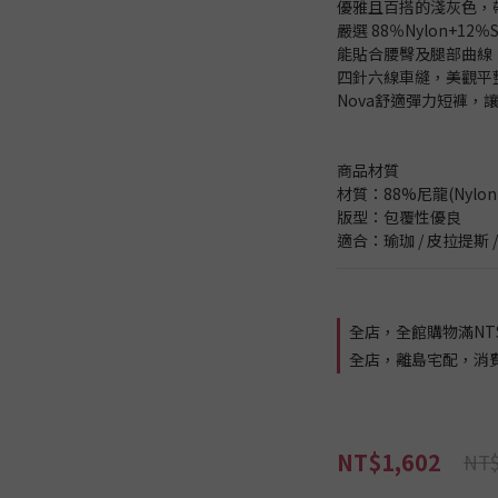
優雅且百搭的淺灰色，
嚴選 88％Nylon+12
能貼合腰臀及腿部曲線
四針六線車縫，美觀平
Nova舒適彈力短褲，
商品材質
材質：88%尼龍(Nylon)
版型：包覆性優良
適合：瑜珈 / 皮拉提斯 / 
全店，全館購物滿NT$
全店，離島宅配，消費滿 
NT$1,602
NT$