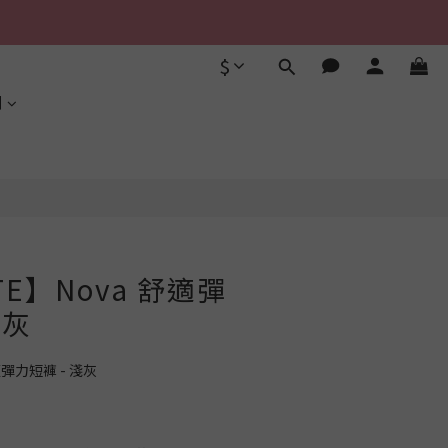
$
立即購買
利
TE】Nova 舒適彈
淺灰
舒適彈力短褲 - 淺灰