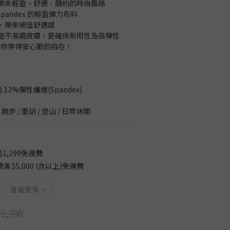
帶來輕盈、舒適、簡約的時尚風格
％Spandex 的輕盈彈力布料
，帶來絕佳舒適感
整不易磨皮膚，更確保耐用性及高彈性
讓你穿得安心動的自在！
.12%彈性纖維(Spandex)
跑步 / 重訓 / 登山 / 日常休閒
1,299免運費
$5,000 (含以上)免運費
查看更多
1,780