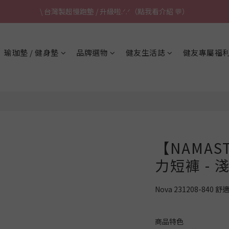
\ 台灣製超慢跑墊 / 升級啦.ᐟ.ᐟ（點我看介紹 💬）
\ 台灣製超慢跑墊 / 升級啦.ᐟ.ᐟ（點我看介紹 💬）
✈ 港澳免運｜滿HK$1,239免運 (指定商品)
瑜珈墊 / 健身墊
品牌選物
健友生活誌
健友專屬福
\ 台灣製超慢跑墊 / 升級啦.ᐟ.ᐟ（點我看介紹 💬）
【NAMAS
力短褲 - 
Nova 231208-840 
商品特色