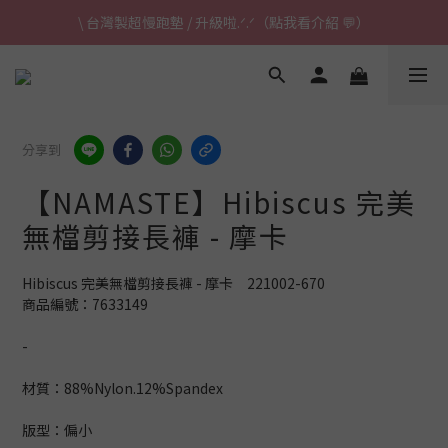
\ 台灣製超慢跑墊 / 升級啦.ᐟ.ᐟ（點我看介紹 💬）
\ 台灣製超慢跑墊 / 升級啦.ᐟ.ᐟ（點我看介紹 💬）
✈ 港澳免運｜滿HK$1,239免運 (指定商品)
\ 台灣製超慢跑墊 / 升級啦.ᐟ.ᐟ（點我看介紹 💬）
分享到
【NAMASTE】Hibiscus 完美
無檔剪接長褲 - 摩卡
Hibiscus 完美無檔剪接長褲 - 摩卡　221002-670
商品編號：7633149
-
材質：88%Nylon.12%Spandex
版型：偏小