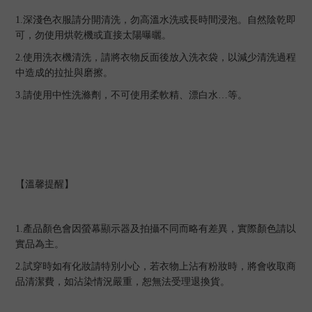
1.
深淺色衣服請分開清洗，勿高溫水洗或長時間浸泡。自然陰乾即
可，勿使用烘乾機或直接太陽曝曬。
2.
使用洗衣機清洗，請將衣物反面後放入洗衣袋，以減少清洗過程
中造成的拉扯與磨擦。
3.
請使用中性洗滌劑，不可使用柔軟精、漂白水…等。
【溫馨提醒】
1.
產品顏色會因螢幕顯示器及拍攝不同而略有差異，實際顏色請以
實品為主。
2.
試穿時如有化妝請特別小心，若衣物上沾有粉妝時，將會收取商
品清潔費，如沾染情況嚴重，恕無法受理退換貨。